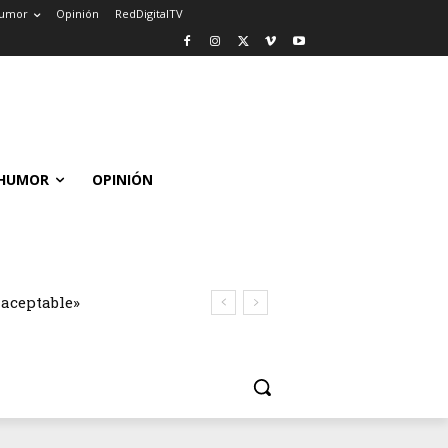
umor
Opinión
RedDigitalTV
HUMOR
OPINIÓN
naceptable»