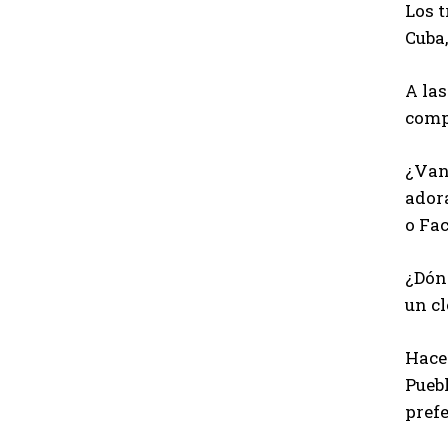
Los t
Cuba,
A las
comp
¿Van 
adora
o Fa
¿Dónd
un cl
Hace
Pueb
prefe