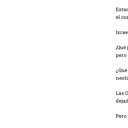
Esta
el co
Israe
¡Qué 
pero 
¿Qué
neol
Las O
dejad
Pero 