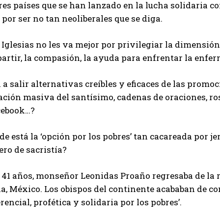
res países que se han lanzado en la lucha solidaria c
 por ser no tan neoliberales que se diga.
 Iglesias no les va mejor por privilegiar la dimensión 
artir, la compasión, la ayuda para enfrentar la enfe
a salir alternativas creíbles y eficaces de las prom
ción masiva del santísimo, cadenas de oraciones, ros
cebook…?
e está la ‘opción por los pobres’ tan cacareada por j
ero de sacristía?
 41 años, monseñor Leonidas Proaño regresaba de la 
la, México. Los obispos del continente acababan de c
rencial, profética y solidaria por los pobres’.