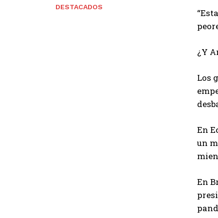
DESTACADOS
“Est
peore
¿Y A
Los g
empeñ
desb
En Ec
un m
mien
En Br
presi
pand