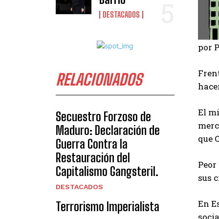
DESTACADOS
por P
Fren
RELACIONADOS
hacer
El mi
Secuestro Forzoso de
merc
Maduro: Declaración de
que 
Guerra Contra la
Restauración del
Peor 
Capitalismo Gangsteril.
sus 
DESTACADOS
En E
Terrorismo Imperialista
socia