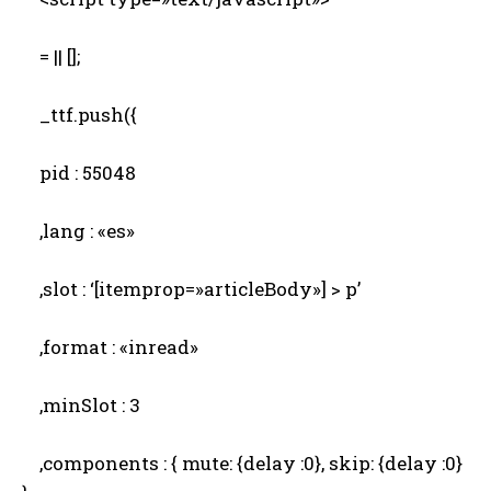
= || [];
_ttf.push({
pid : 55048
,lang : «es»
,slot : ‘[itemprop=»articleBody»] > p’
,format : «inread»
,minSlot : 3
,components : { mute: {delay :0}, skip: {delay :0}