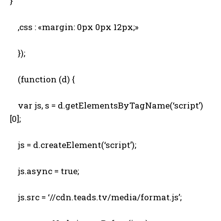
}
,css : «margin: 0px 0px 12px;»
});
(function (d) {
var js, s = d.getElementsByTagName(‘script’)
[0];
js = d.createElement(‘script’);
js.async = true;
js.src = ‘//cdn.teads.tv/media/format.js’;