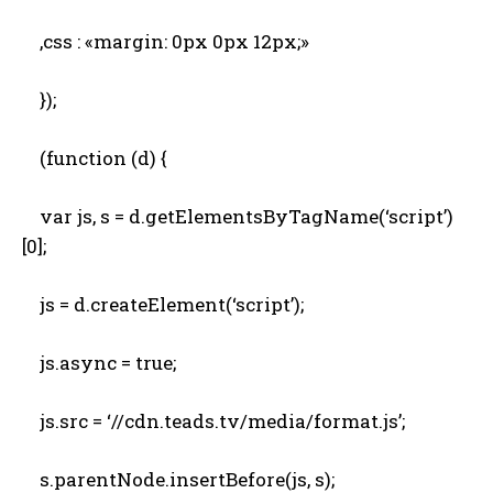
,css : «margin: 0px 0px 12px;»
});
(function (d) {
var js, s = d.getElementsByTagName(‘script’)
[0];
js = d.createElement(‘script’);
js.async = true;
js.src = ‘//cdn.teads.tv/media/format.js’;
s.parentNode.insertBefore(js, s);