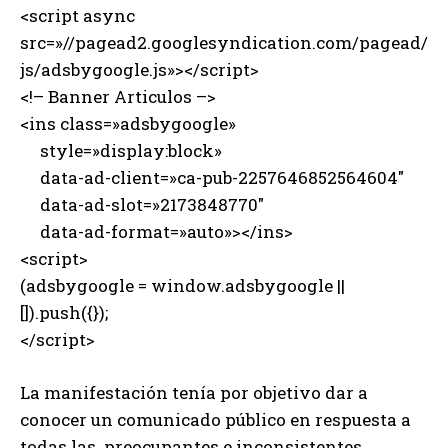
<script async
src=»//pagead2.googlesyndication.com/pagead/
js/adsbygoogle.js»></script>
<!– Banner Articulos –>
<ins class=»adsbygoogle»
style=»display:block»
data-ad-client=»ca-pub-2257646852564604″
data-ad-slot=»2173848770″
data-ad-format=»auto»></ins>
<script>
(adsbygoogle = window.adsbygoogle ||
[]).push({});
</script>
La manifestación tenía por objetivo dar a
conocer un comunicado público en respuesta a
todas las preocupantes e inconsistentes