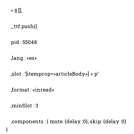
= || [];
_ttf.push({
pid : 55048
,lang : «es»
,slot : ‘[itemprop=»articleBody»] > p’
,format : «inread»
,minSlot : 3
,components : { mute: {delay :0}, skip: {delay :0}
}