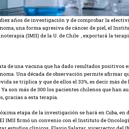
diez años de investigación y de comprobar la efectiv
oma, una forma agresiva de cáncer de piel, el Instit
oterapia (IMII) de la U. de Chile , exportará la terap
ata de una vacuna que ha dado resultados positivos e
noma. Una década de observación permite afirmar que
vida se triplica y que de ellos el 33%, es decir más de
. Ya son más de 300 los pacientes chilenos que han a
, gracias a esta terapia.
óxima etapa de la investigación se hará en Cuba, en 
El IMII firmó un convenio con el Instituto de Oncolo
zar estudios clínicos. Flavio Salazar, vicerrector del 