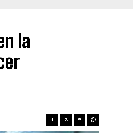
en la
cer