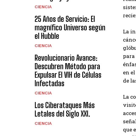
sist
CIENCIA
recie
25 Años de Servicio: El
magnífico Universo según
La i
el Hubble
cánce
CIENCIA
glóbu
para 
Revolucionario Avance:
énfas
Descubren Método para
en e
Expulsar El VIH de Células
de la
Infectadas
CIENCIA
La c
Los Ciberataques Más
visit
Letales del Siglo XXI.
acces
señal
CIENCIA
que 