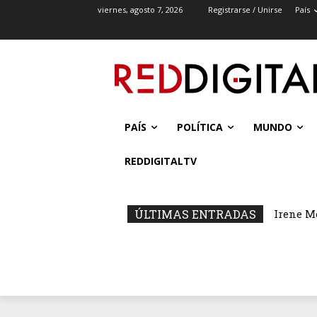
viernes, agosto 7, 2026
Registrarse / Unirse
País
PAÍS
POLÍTICA
MUNDO
REDDIGITALTV
ÚLTIMAS ENTRADAS
Irene M