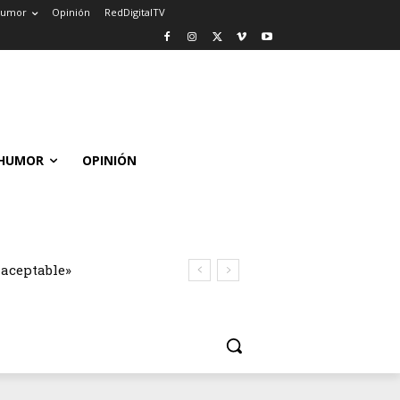
umor
Opinión
RedDigitalTV
HUMOR
OPINIÓN
naceptable»