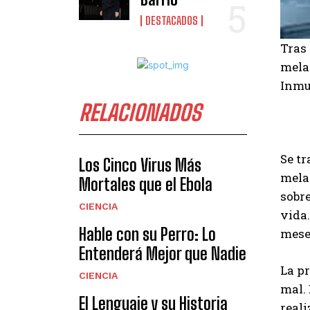
DESTACADOS
Tras 
melan
Inmun
RELACIONADOS
Se tr
Los Cinco Virus Más
mela
Mortales que el Ebola
sobre
CIENCIA
vida
Hable con su Perro: Lo
meses
Entenderá Mejor que Nadie
La pr
CIENCIA
mal. 
El Lenguaje y su Historia
reali