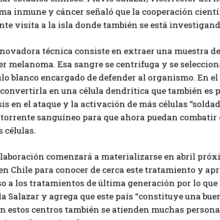
ema inmune y cáncer señaló que la cooperación cientí
nte visita a la isla donde también se está investigan
nnovadora técnica consiste en extraer una muestra de
r melanoma. Esa sangre se centrifuga y se selecciona
lo blanco encargado de defender al organismo. En el 
convertirla en una célula dendrítica que también es 
is en el ataque y la activación de más células “soldad
l torrente sanguíneo para que ahora puedan combatir
s células.
olaboración comenzará a materializarse en abril pró
en Chile para conocer de cerca este tratamiento y apr
o a los tratamientos de última generación por lo que 
a Salazar y agrega que este país “constituye una buen
en estos centros también se atienden muchas person