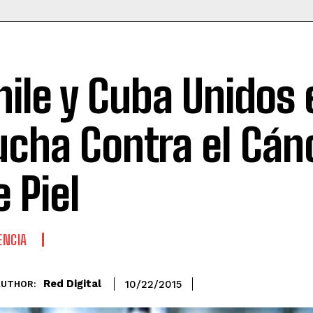
hile y Cuba Unidos 
ucha Contra el Cán
e Piel
ENCIA
Red Digital
10/22/2015
AUTHOR: