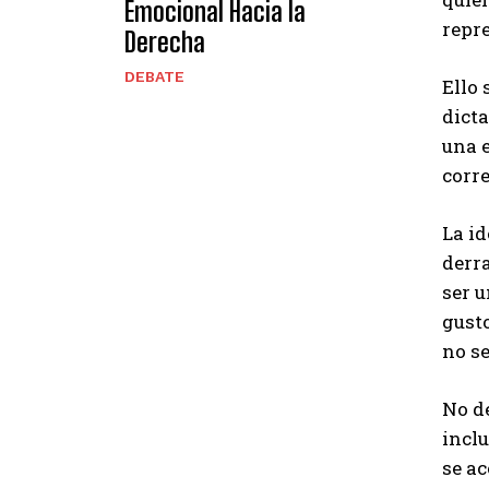
Emocional Hacia la
repre
Derecha
DEBATE
Ello 
dicta
una e
corr
La i
derra
ser 
gusto
no se
No de
inclu
se ac