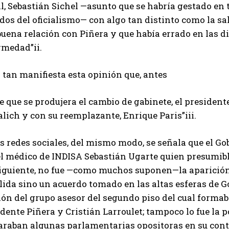
l, Sebastián Sichel —asunto que se habría gestado en t
dos del oficialismo— con algo tan distinto como la sa
uena relación con Piñera y que había errado en las d
rmedad”ii.
 tan manifiesta esta opinión que, antes
de que se produjera el cambio de gabinete, el presiden
ich y con su reemplazante, Enrique Paris”iii.
s redes sociales, del mismo modo, se señala que el G
el médico de INDISA Sebastián Ugarte quien presumible
iguiente, no fue —como muchos suponen—la aparición
lida sino un acuerdo tomado en las altas esferas de 
ón del grupo asesor del segundo piso del cual formab
dente Piñera y Cristián Larroulet; tampoco lo fue la 
araban algunas parlamentarias opositoras en su contra