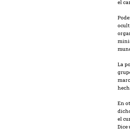
el c
Pode
ocult
organ
minis
mund
La p
grup
march
hech
En ot
dicho
el c
Dice 