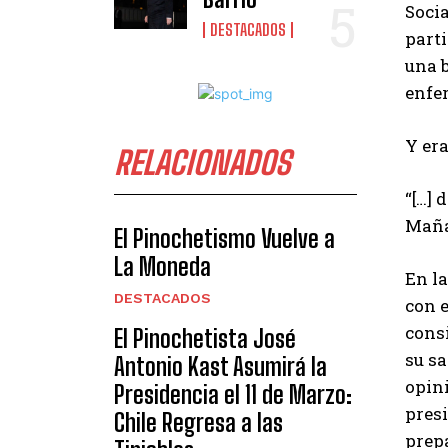
Socia
DESTACADOS
parti
una b
enfe
Y era
RELACIONADOS
“[…] 
Mañal
El Pinochetismo Vuelve a
La Moneda
En la
DESTACADOS
con 
cons
El Pinochetista José
su sa
Antonio Kast Asumirá la
opini
Presidencia el 11 de Marzo:
presi
Chile Regresa a las
prep