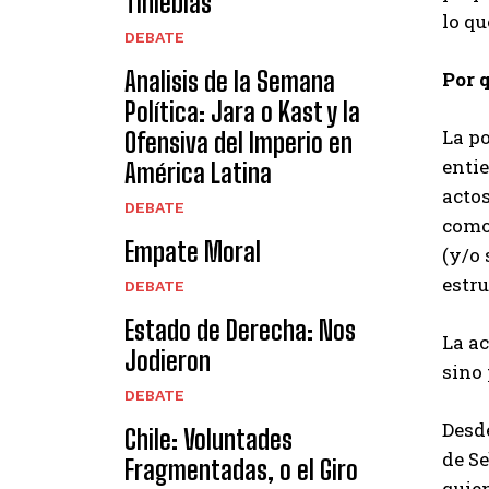
Tinieblas
lo qu
DEBATE
Analisis de la Semana
Por 
Política: Jara o Kast y la
La po
Ofensiva del Imperio en
entie
América Latina
acto
DEBATE
como 
Empate Moral
(y/o 
estru
DEBATE
Estado de Derecha: Nos
La ac
Jodieron
sino 
DEBATE
Desde
Chile: Voluntades
de Se
Fragmentadas, o el Giro
quien