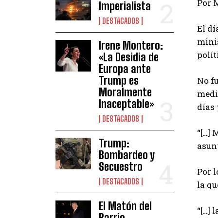
Por 
Imperialista
DESTACADOS
El dí
minis
Irene Montero:
polít
«La Desidia de
Europa ante
Trump es
No fu
Moralmente
medid
Inaceptable»
días 
DESTACADOS
“[…] 
Trump:
asunt
Bombardeo y
Secuestro
Por l
DESTACADOS
la qu
El Matón del
“[…] 
Barrio