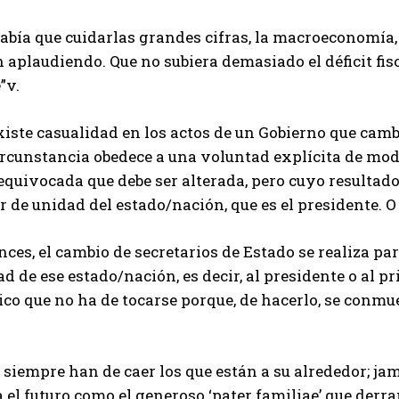
había que cuidarlas grandes cifras, la macroeconomía
 aplaudiendo. Que no subiera demasiado el déficit fis
”v.
iste casualidad en los actos de un Gobierno que cambi
ircunstancia obedece a una voluntad explícita de mod
equivocada que debe ser alterada, pero cuyo resultad
r de unidad del estado/nación, que es el presidente. O
ces, el cambio de secretarios de Estado se realiza par
d de ese estado/nación, es decir, al presidente o al pr
nico que no ha de tocarse porque, de hacerlo, se conm
 siempre han de caer los que están a su alrededor; ja
 el futuro como el generoso ‘pater familiae’ que derra