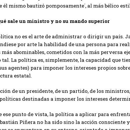
e él mismo bautizó pomposamente´, al más bélico estilo
qué sale un ministro y no su mando superior
lítica no es el arte de administrar o dirigir un país. J
ndiese por arte la habilidad de una persona para rea
s más abominables, cometidos con la más perversa eje
tal. La política es, simplemente, la capacidad que t
sus agentes) para imponer los intereses propios sobre
ctura estatal.
ción de un presidente, de un partido, de los ministro
políticas destinadas a imponer los intereses determi
 ese punto de vista, la política a aplicar para enfren
bastián Piñera no ha sido sino la acción consciente 
es se encuentran en su entorno, orientada a imponer l