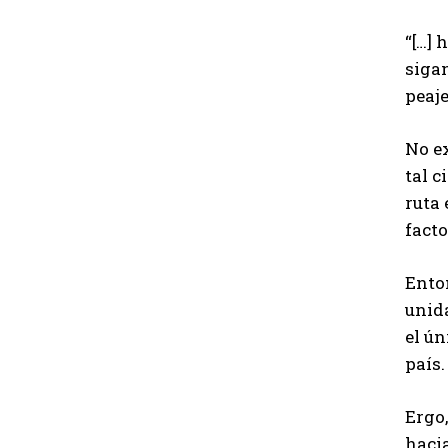
“[…] 
sigan
peaje
No ex
tal c
ruta 
facto
Enton
unida
el ú
país.
Ergo,
hacia