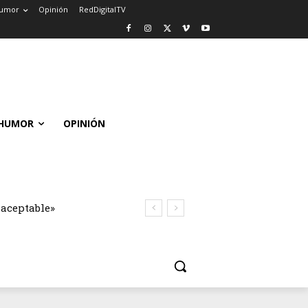
umor
Opinión
RedDigitalTV
HUMOR
OPINIÓN
naceptable»