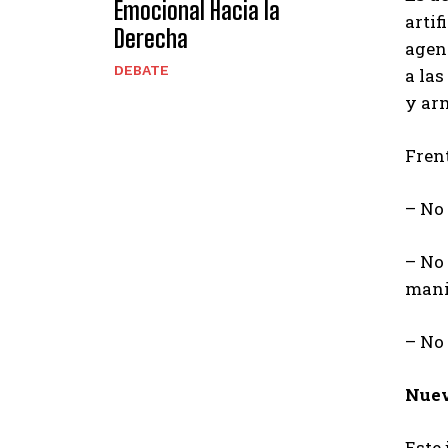
Emocional Hacia la
artif
Derecha
agend
DEBATE
a las
y arm
Fren
– No 
– No
mani
– No 
Nuev
Este