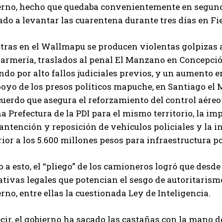
erno, hecho que quedaba convenientemente en segundo
do a levantar las cuarentena durante tres días en Fie
tras en el Wallmapu se producen violentas golpizas a
armería, traslados al penal El Manzano en Concepció
do por alto fallos judiciales previos, y un aumento e
oyo de los presos políticos mapuche, en Santiago el M
uerdo que asegura el reforzamiento del control aéreo
a Prefectura de la PDI para el mismo territorio, la 
ntención y reposición de vehículos policiales y la i
ior a los 5.600 millones pesos para infraestructura po
 a esto, el “pliego” de los camioneros logró que desde 
ativas legales que potencian el sesgo de autoritarism
rno, entre ellas la cuestionada Ley de Inteligencia.
cir, el gobierno ha sacado las castañas con la mano 