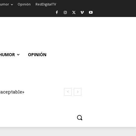
umor
Opinión
RedDigitalTV
HUMOR
OPINIÓN
naceptable»