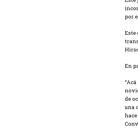
inco
por 
Este 
tran
Hirs
En pa
“Acá 
novi
de o
una 
hace
Conv