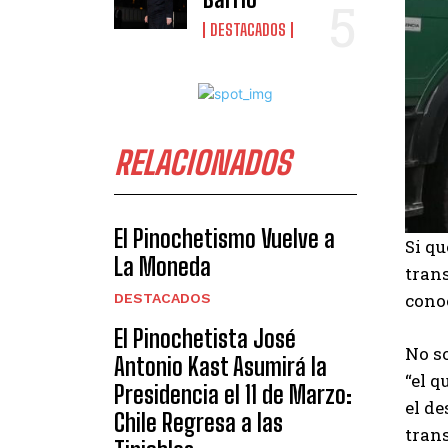
DESTACADOS
RELACIONADOS
El Pinochetismo Vuelve a
Si q
La Moneda
trans
cono
DESTACADOS
El Pinochetista José
No so
Antonio Kast Asumirá la
“el q
Presidencia el 11 de Marzo:
el de
Chile Regresa a las
trans