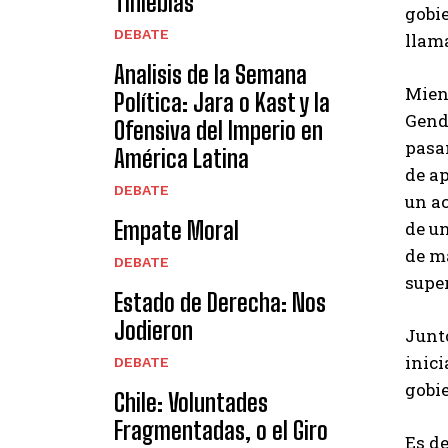
Tinieblas
gobi
DEBATE
llama
Analisis de la Semana
Mien
Política: Jara o Kast y la
Gend
Ofensiva del Imperio en
pasan
América Latina
de ap
DEBATE
un ac
Empate Moral
de un
de ma
DEBATE
super
Estado de Derecha: Nos
Jodieron
Junto
inici
DEBATE
gobie
Chile: Voluntades
Fragmentadas, o el Giro
Es de