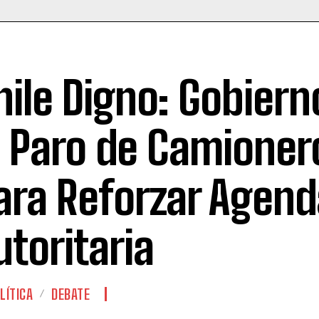
hile Digno: Gobiern
l Paro de Camioner
ara Reforzar Agend
utoritaria
LÍTICA
DEBATE