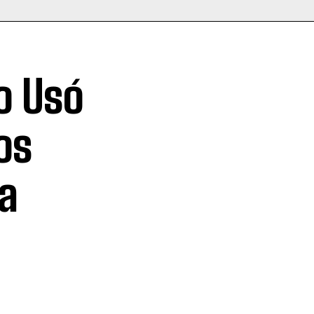
o Usó
os
a