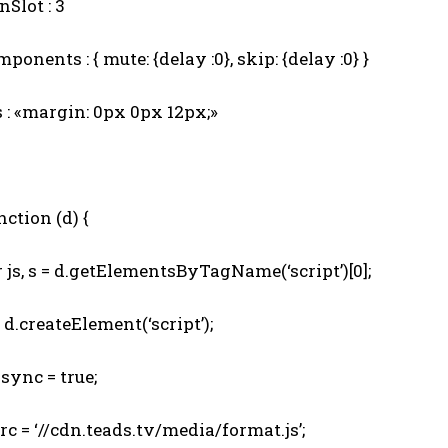
Slot : 3
onents : { mute: {delay :0}, skip: {delay :0} }
 : «margin: 0px 0px 12px;»
ction (d) {
js, s = d.getElementsByTagName(‘script’)[0];
d.createElement(‘script’);
sync = true;
c = ‘//cdn.teads.tv/media/format.js’;