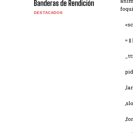
ánim
Banderas de Rendición
foqu
DESTACADOS
<scr
= || [
_ttf
pid 
,lang
,slot
,for