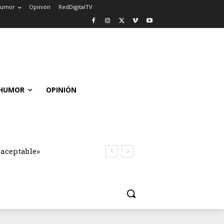
umor
Opinión
RedDigitalTV
HUMOR
OPINIÓN
naceptable»