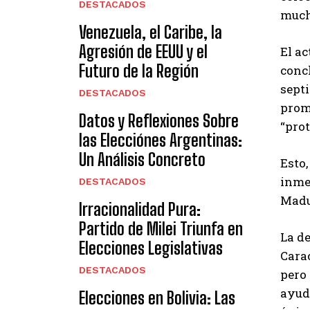
DESTACADOS
much
Venezuela, el Caribe, la
Agresión de EEUU y el
El ac
Futuro de la Región
concl
septi
DESTACADOS
prome
Datos y Reflexiones Sobre
“prot
las Elecciónes Argentinas:
Un Análisis Concreto
Esto,
inmed
DESTACADOS
Madur
Irracionalidad Pura:
Partido de Milei Triunfa en
La de
Elecciones Legislativas
Cara
DESTACADOS
pero 
ayuda
Elecciones en Bolivia: Las