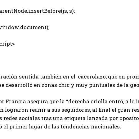
rentNode.insertBefore(js, s);
indow.document);
ript>
tración sentida también en el cacerolazo, que en pro
se desarrolló en zonas chic y muy puntuales de la ge
r Francia asegura que la “derecha criolla entró, a lo i
en lograron reunir a sus seguidores, al final el gran r
as redes sociales tras una etiqueta lanzada por opos
 el primer lugar de las tendencias nacionales.