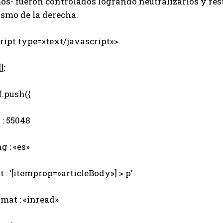
os- fueron controlados logrando neutralizarlos y res
ismo de la derecha.
ipt type=»text/javascript»>
];
.push({
: 55048
 : «es»
 : ‘[itemprop=»articleBody»] > p’
mat : «inread»