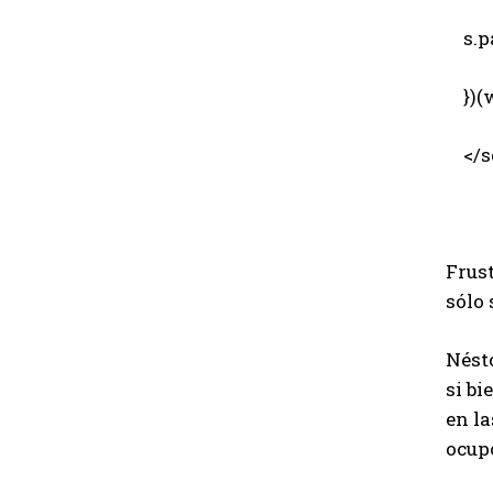
s.pa
})(w
</sc
Frus
sólo 
Nésto
si bi
en l
ocupó