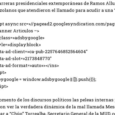
carreras presidenciales extemporáneas de Ramos Allup
olanos que atendieron el llamado para acudir a una “p
ipt async src=»//pagead2.googlesyndication.com/page
anner Articulos –>
 class=»adsbygoogle»
e=»display:block»
-ad-client=»ca-pub-2257646852564604″
-ad-slot=»2173848770″
-ad-format=»auto»></ins>
pt>
ygoogle = window.adsbygoogle || []).push({});
ipt>
mento de los discursos políticos las peleas internas p
ron ver la verdadera dinámica de la mal llamada Mesa
ar a “Chúo” Torrealba, Secretario General de la MUD, 