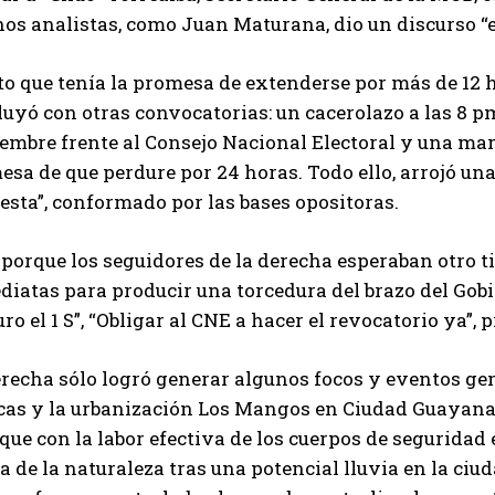
os analistas, como Juan Maturana, dio un discurso “er
to que tenía la promesa de extenderse por más de 12 h
uyó con otras convocatorias: un cacerolazo a las 8 pm
embre frente al Consejo Nacional Electoral y una marc
sa de que perdure por 24 horas. Todo ello, arrojó una
esta”, conformado por las bases opositoras.
 porque los seguidores de la derecha esperaban otro t
iatas para producir una torcedura del brazo del Gobie
o el 1 S”, “Obligar al CNE a hacer el revocatorio ya”
recha sólo logró generar algunos focos y eventos gen
cas y la urbanización Los Mangos en Ciudad Guayana,
que con la labor efectiva de los cuerpos de seguridad 
 de la naturaleza tras una potencial lluvia en la ciu