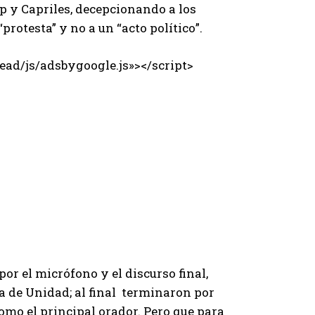
 y Capriles, decepcionando a los
rotesta” y no a un “acto político”.
ad/js/adsbygoogle.js»></script>
or el micrófono y el discurso final,
 de Unidad; al final terminaron por
como el principal orador. Pero que para