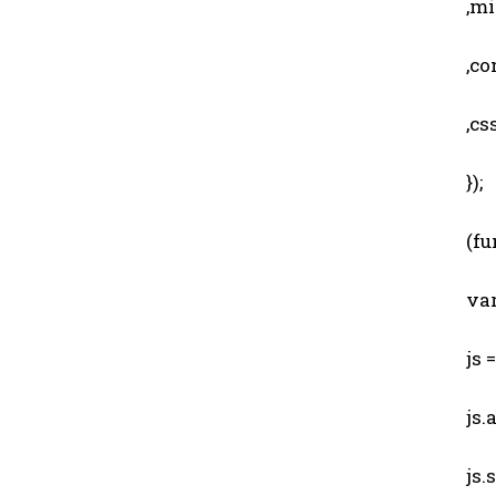
,min
,comp
,css
});
(fun
var 
js = 
js.a
js.sr