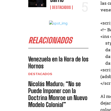
las 
DESTACADOS
venez
<scr
<!– B
<ins
RELACIONADOS
styl
data
data
Venezuela en la Hora de los
data
Hornos
<scri
DESTACADOS
(adsb
Nicolás Maduro: “No se
</scr
Puede Imponer con la
Al mo
Doctrina Monroe un Nuevo
deja
Modelo Colonial”
coloc