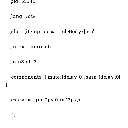
pid : 55048
,lang : «es»
,slot : ‘[itemprop=»articleBody»] > p’
,format : «inread»
,minSlot : 3
,components : { mute: {delay :0}, skip: {delay :0}
}
,css : «margin: 0px 0px 12px;»
});