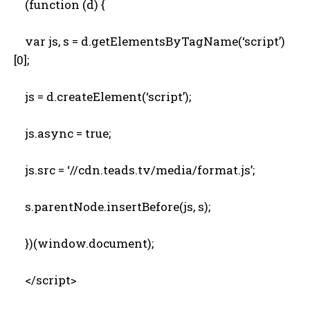
(function (d) {
var js, s = d.getElementsByTagName(‘script’)
[0];
js = d.createElement(‘script’);
js.async = true;
js.src = ‘//cdn.teads.tv/media/format.js’;
s.parentNode.insertBefore(js, s);
})(window.document);
</script>