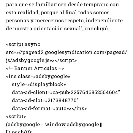
para que se familiaricen desde temprano con
esta realidad, porque al final todos somos
personas y merecemos respeto, independiente
de nuestra orientación sexual”, concluyó.
<script async
src=»//pagead2.googlesyndication.com/pagead/
js/adsbygoogle.js»></script>
<!– Banner Articulos –>
<ins class=»adsbygoogle»
style=»display:block»
data-ad-client=»ca-pub-2257646852564604″
data-ad-slot=»2173848770″
data-ad-format=»auto»></ins>
<script>
(adsbygoogle = window.adsbygoogle ||
[]).push({});