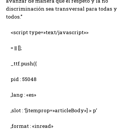
avanzar de manera que el respeto y la no
discriminación sea transversal para todas y
todos.”
<script type=»text/javascript»>
= || [];
_ttf.push({
pid : 55048
,lang : «es»
,slot : ‘[itemprop=»articleBody»] > p’
,format : «inread»