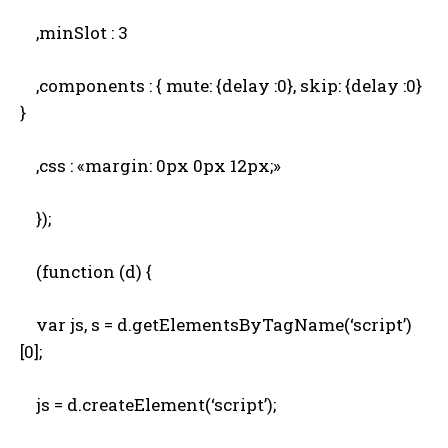
,minSlot : 3
,components : { mute: {delay :0}, skip: {delay :0}
}
,css : «margin: 0px 0px 12px;»
});
(function (d) {
var js, s = d.getElementsByTagName(‘script’)
[0];
js = d.createElement(‘script’);