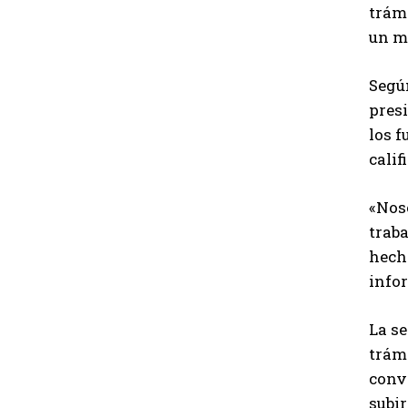
trámi
un m
Segú
presi
los 
cali
«Nos
trab
hech
info
La s
trámi
conv
subir