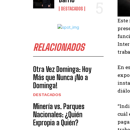
DESTACADOS
Este 
prese
func
Inter
RELACIONADOS
traba
En es
Otra Vez Dominga: Hoy
expos
Más que Nunca ¡No a
insta
Dominga!
diálo
DESTACADOS
Minería vs. Parques
“Indi
Nacionales: ¿Quién
cuál 
Expropia a Quién?
pagar
traba