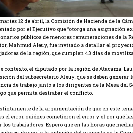
martes 12 de abril, la Comisión de Hacienda de la Cá
ntado por el Ejecutivo que “otorga una asignación ext
ionarios públicos de menores remuneraciones de la Re
ior, Mahmud Aleuy, fue invitado a detallar el proyec
jadores de la región, que cumplen 43 días de moviliz
e contexto, el diputado por la región de Atacama, La
ición del subsecretario Aleuy, que se deben generar 
ncia de trabajo junto a los dirigentes de la Mesa del S
go que permita destrabar el conflicto.
stintamente de la argumentación de que en este tema 
es el error, quiénes cometieron el error y el por qué l
 los trabajadores. Espero que en las horas que median,
jadores, de aquí a la votación del proyecto en la Com