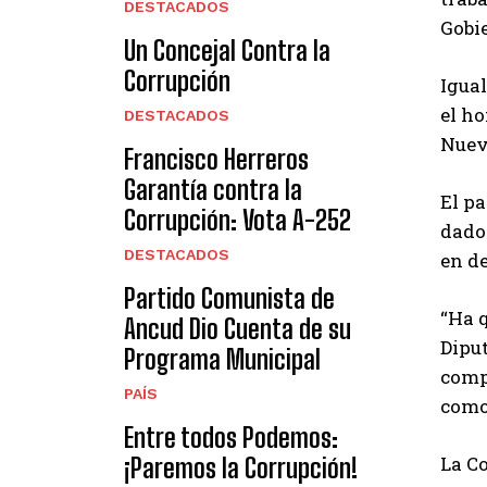
DESTACADOS
Gobi
Un Concejal Contra la
Corrupción
Igua
el h
DESTACADOS
Nueva
Francisco Herreros
Garantía contra la
El p
Corrupción: Vota A-252
dado 
DESTACADOS
en de
Partido Comunista de
“Ha 
Ancud Dio Cuenta de su
Diput
Programa Municipal
compr
PAÍS
como
Entre todos Podemos:
La Co
¡Paremos la Corrupción!