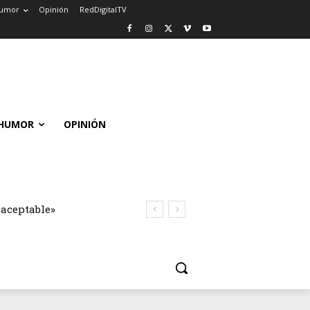
umor
Opinión
RedDigitalTV
HUMOR
OPINIÓN
naceptable»