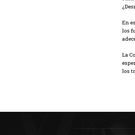
¿Des
En es
los 
adec
La C
espe
los t