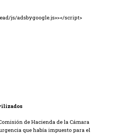
ad/js/adsbygoogle.js»></script>
vilizados
a Comisión de Hacienda de la Cámara
a urgencia que había impuesto para el