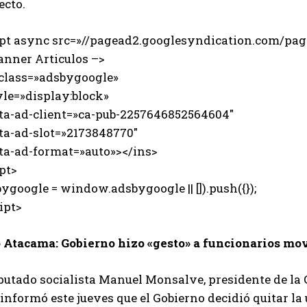
ecto.
ipt async src=»//pagead2.googlesyndication.com/page
anner Articulos –>
 class=»adsbygoogle»
e=»display:block»
-ad-client=»ca-pub-2257646852564604″
-ad-slot=»2173848770″
-ad-format=»auto»></ins>
pt>
ygoogle = window.adsbygoogle || []).push({});
ipt>
 Atacama: Gobierno hizo «gesto» a funcionarios mo
iputado socialista Manuel Monsalve, presidente de l
 informó este jueves que el Gobierno decidió quitar l