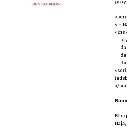
proy
DESTACADOS
<scr
<!– B
<ins
styl
data
data
data
<scri
(adsb
</scr
Bono
El d
Baja,