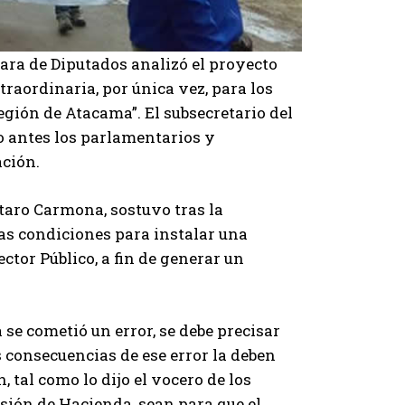
mara de Diputados analizó el proyecto
raordinaria, por única vez, para los
gión de Atacama”. El subsecretario del
to antes los parlamentarios y
ación.
utaro Carmona, sostuvo tras la
las condiciones para instalar una
ector Público, a fin de generar un
se cometió un error, se debe precisar
as consecuencias de ese error la deben
 tal como lo dijo el vocero de los
isión de Hacienda, sean para que el