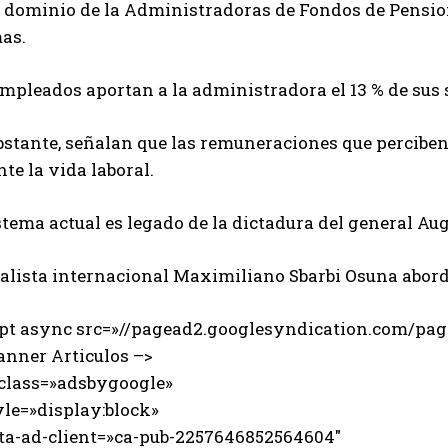
al dominio de la Administradoras de Fondos de Pensio
mas.
mpleados aportan a la administradora el 13 % de sus 
bstante, señalan que las remuneraciones que perciben
te la vida laboral.
stema actual es legado de la dictadura del general Au
nalista internacional Maximiliano Sbarbi Osuna abord
ipt async src=»//pagead2.googlesyndication.com/page
anner Articulos –>
 class=»adsbygoogle»
e=»display:block»
-ad-client=»ca-pub-2257646852564604″