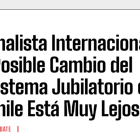
nalista Internacion
Posible Cambio del
istema Jubilatorio
hile Está Muy Lejos
BATE