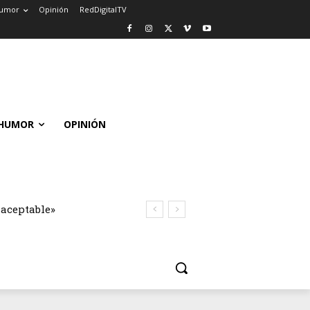
umor
Opinión
RedDigitalTV
HUMOR
OPINIÓN
naceptable»