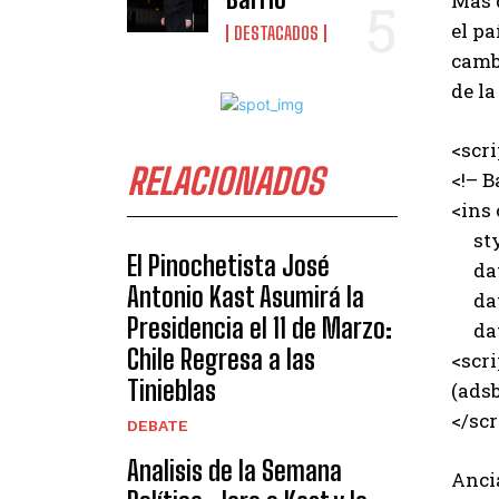
Más 
el pa
DESTACADOS
camb
de la
<scr
RELACIONADOS
<!– B
<ins
styl
El Pinochetista José
data
Antonio Kast Asumirá la
data
Presidencia el 11 de Marzo:
data
Chile Regresa a las
<scri
Tinieblas
(adsb
</scr
DEBATE
Analisis de la Semana
Anci