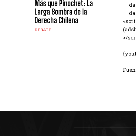
Más que Pinochet: La
data
Larga Sombra de la
data
Derecha Chilena
<scri
(adsb
DEBATE
</scr
{you
Fuen