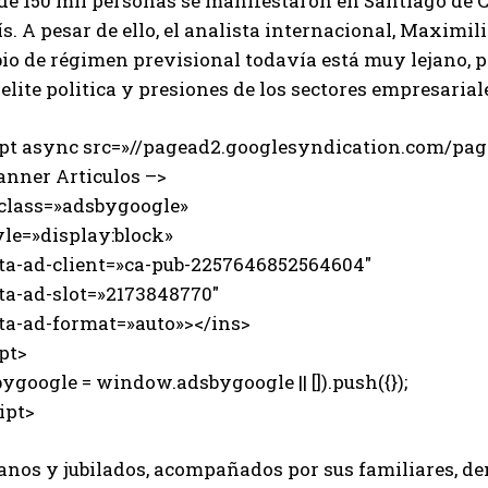
de 150 mil personas se manifestaron en Santiago de C
ís. A pesar de ello, el analista internacional, Maximil
io de régimen previsional todavía está muy lejano, 
 elite politica y presiones de los sectores empresaria
ipt async src=»//pagead2.googlesyndication.com/page
anner Articulos –>
 class=»adsbygoogle»
e=»display:block»
-ad-client=»ca-pub-2257646852564604″
-ad-slot=»2173848770″
-ad-format=»auto»></ins>
pt>
ygoogle = window.adsbygoogle || []).push({});
ipt>
anos y jubilados, acompañados por sus familiares, d