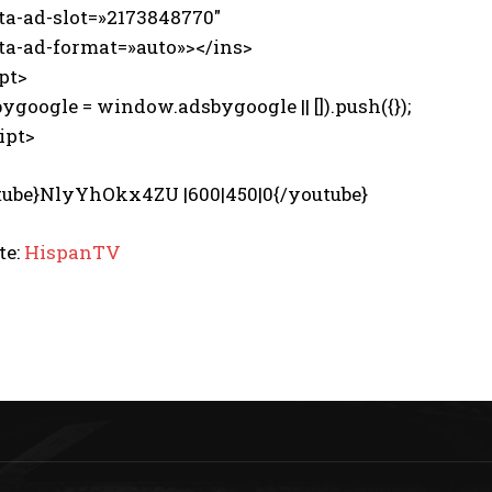
-ad-slot=»2173848770″
-ad-format=»auto»></ins>
pt>
ygoogle = window.adsbygoogle || []).push({});
ipt>
tube}NlyYhOkx4ZU |600|450|0{/youtube}
te:
HispanTV