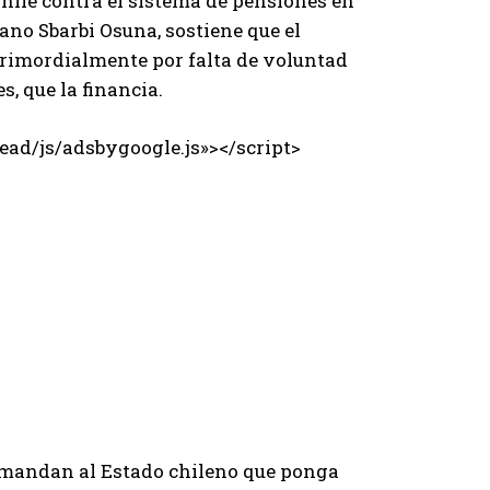
hile contra el sistema de pensiones en
iano Sbarbi Osuna, sostiene que el
primordialmente por falta de voluntad
les, que la financia.
ad/js/adsbygoogle.js»></script>
emandan al Estado chileno que ponga