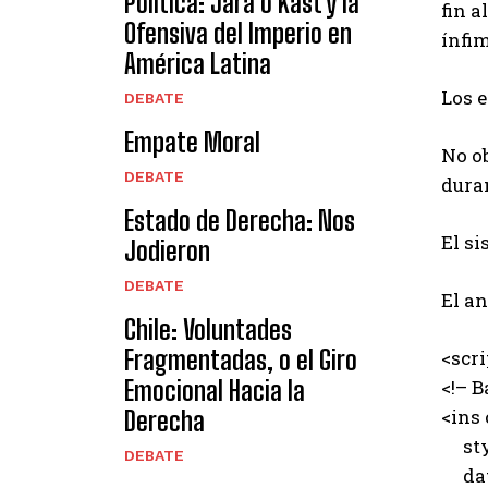
Política: Jara o Kast y la
fin 
Ofensiva del Imperio en
ínfi
América Latina
Los e
DEBATE
Empate Moral
No o
DEBATE
duran
Estado de Derecha: Nos
El si
Jodieron
DEBATE
El a
Chile: Voluntades
Fragmentadas, o el Giro
<scr
Emocional Hacia la
<!– B
<ins
Derecha
styl
DEBATE
data