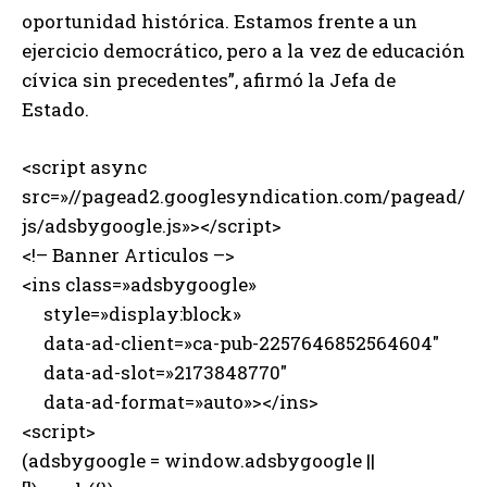
oportunidad histórica. Estamos frente a un
ejercicio democrático, pero a la vez de educación
cívica sin precedentes”, afirmó la Jefa de
Estado.
<script async
src=»//pagead2.googlesyndication.com/pagead/
js/adsbygoogle.js»></script>
<!– Banner Articulos –>
<ins class=»adsbygoogle»
style=»display:block»
data-ad-client=»ca-pub-2257646852564604″
data-ad-slot=»2173848770″
data-ad-format=»auto»></ins>
<script>
(adsbygoogle = window.adsbygoogle ||