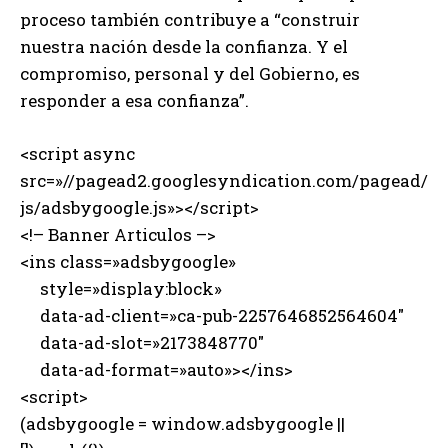
proceso también contribuye a “construir
nuestra nación desde la confianza. Y el
compromiso, personal y del Gobierno, es
responder a esa confianza”.
<script async
src=»//pagead2.googlesyndication.com/pagead/
js/adsbygoogle.js»></script>
<!– Banner Articulos –>
<ins class=»adsbygoogle»
style=»display:block»
data-ad-client=»ca-pub-2257646852564604″
data-ad-slot=»2173848770″
data-ad-format=»auto»></ins>
<script>
(adsbygoogle = window.adsbygoogle ||