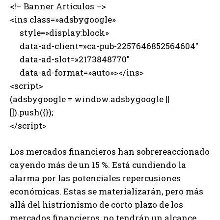
<!– Banner Articulos –>
<ins class=»adsbygoogle»
style=»display:block»
data-ad-client=»ca-pub-2257646852564604″
data-ad-slot=»2173848770″
data-ad-format=»auto»></ins>
<script>
(adsbygoogle = window.adsbygoogle ||
[]).push({});
</script>
Los mercados financieros han sobrereaccionado
cayendo más de un 15 %. Está cundiendo la
alarma por las potenciales repercusiones
económicas. Estas se materializarán, pero más
allá del histrionismo de corto plazo de los
mercados financieros, no tendrán un alcance