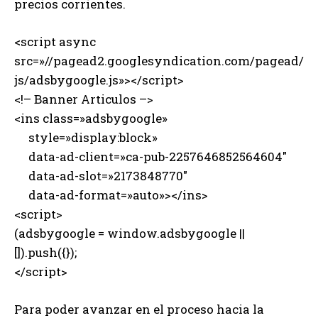
precios corrientes.
<script async
src=»//pagead2.googlesyndication.com/pagead/
js/adsbygoogle.js»></script>
<!– Banner Articulos –>
<ins class=»adsbygoogle»
style=»display:block»
data-ad-client=»ca-pub-2257646852564604″
data-ad-slot=»2173848770″
data-ad-format=»auto»></ins>
<script>
(adsbygoogle = window.adsbygoogle ||
[]).push({});
</script>
Para poder avanzar en el proceso hacia la