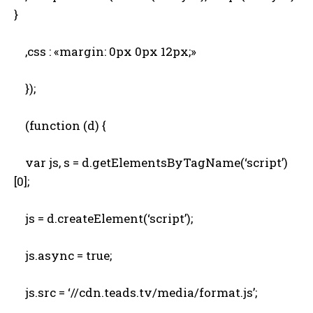
}
,css : «margin: 0px 0px 12px;»
});
(function (d) {
var js, s = d.getElementsByTagName(‘script’)
[0];
js = d.createElement(‘script’);
js.async = true;
js.src = ‘//cdn.teads.tv/media/format.js’;