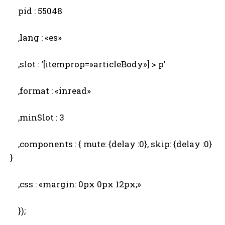
pid : 55048
,lang : «es»
,slot : ‘[itemprop=»articleBody»] > p’
,format : «inread»
,minSlot : 3
,components : { mute: {delay :0}, skip: {delay :0}
}
,css : «margin: 0px 0px 12px;»
});