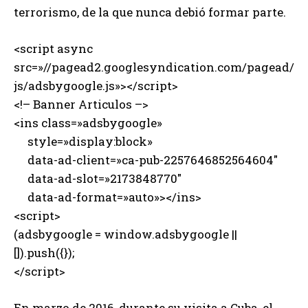
terrorismo, de la que nunca debió formar parte.
<script async
src=»//pagead2.googlesyndication.com/pagead/
js/adsbygoogle.js»></script>
<!– Banner Articulos –>
<ins class=»adsbygoogle»
style=»display:block»
data-ad-client=»ca-pub-2257646852564604″
data-ad-slot=»2173848770″
data-ad-format=»auto»></ins>
<script>
(adsbygoogle = window.adsbygoogle ||
[]).push({});
</script>
En marzo de 2016, durante su visita a Cuba, el