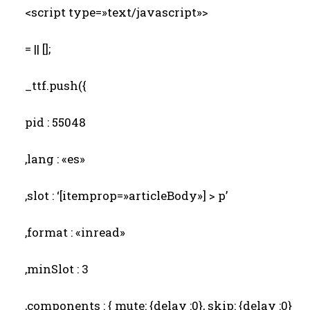
<script type=»text/javascript»>
= || [];
_ttf.push({
pid : 55048
,lang : «es»
,slot : ‘[itemprop=»articleBody»] > p’
,format : «inread»
,minSlot : 3
,components : { mute: {delay :0}, skip: {delay :0}