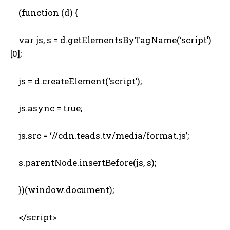
(function (d) {
var js, s = d.getElementsByTagName(‘script’)
[0];
js = d.createElement(‘script’);
js.async = true;
js.src = ‘//cdn.teads.tv/media/format.js’;
s.parentNode.insertBefore(js, s);
})(window.document);
</script>