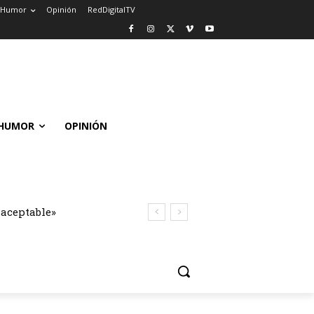
Humor
Opinión
RedDigitalTV
HUMOR
OPINIÓN
naceptable»