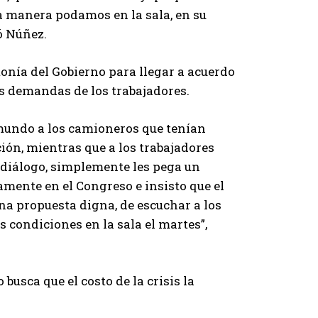
r
a
a manera podamos en la sala, en su
a
s
ó Núñez.
a
d
u
e
tonía del Gobierno para llegar a acuerdo
m
f
as demandas de los trabajadores.
e
l
n
e
 mundo a los camioneros que tenían
t
c
ción, mientras que a los trabajadores
a
h
l diálogo, simplemente les pega un
r
a
amente en el Congreso e insisto que el
o
a
na propuesta digna, de escuchar a los
d
r
 condiciones en la sala el martes”,
i
r
s
i
m
b
busca que el costo de la crisis la
i
a
n
/