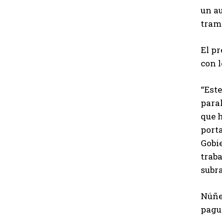
u
un a
d
tram
i
o
El pr
con l
“Este
paral
que h
porta
Gobie
traba
subr
Núñez
pague