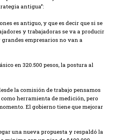
z
rategia antigua”:
a
l
nes es antiguo, y que es decir que si se
a
jadores y trabajadoras se va a producir
s
y grandes empresarios no van a
t
e
c
ásico en 320.500 pesos, la postura al
l
a
s
y desde la comisión de trabajo pensamos
d
PC como herramienta de medición, pero
e
 momento. El gobierno tiene que mejorar
f
l
e
egar una nueva propuesta y respaldó la
c