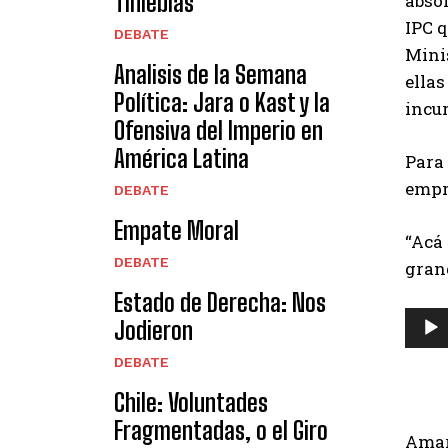
Tinieblas
absol
IPC q
DEBATE
Minis
Analisis de la Semana
ellas
Política: Jara o Kast y la
incur
Ofensiva del Imperio en
América Latina
Para 
empre
DEBATE
Empate Moral
“Acá 
DEBATE
grand
Estado de Derecha: Nos
R
Jodieron
e
DEBATE
p
Chile: Voluntades
r
Fragmentadas, o el Giro
o
Amaro