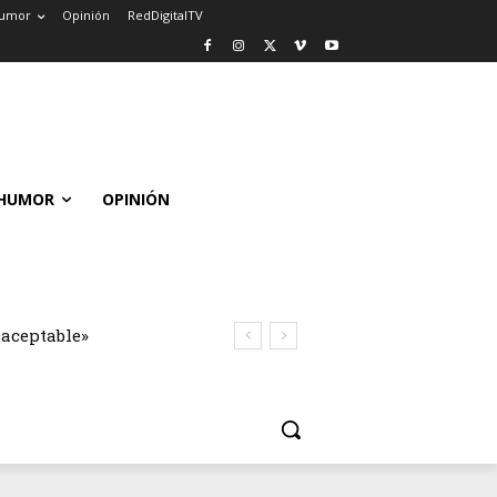
umor
Opinión
RedDigitalTV
HUMOR
OPINIÓN
naceptable»