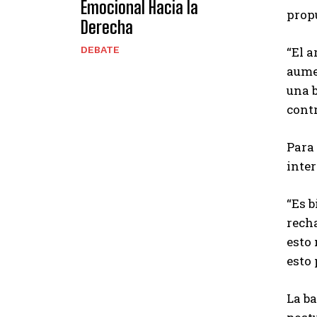
d
Emocional Hacia la
propu
u
Derecha
c
“El a
DEBATE
t
aumen
o
una 
r
contr
d
e
Para 
a
inter
u
d
“Es b
i
recha
o
esto 
esto
La b