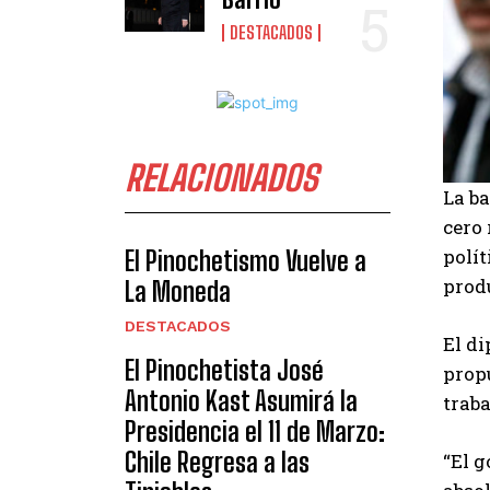
DESTACADOS
RELACIONADOS
La b
cero
polít
El Pinochetismo Vuelve a
prod
La Moneda
DESTACADOS
El di
El Pinochetista José
propu
Antonio Kast Asumirá la
traba
Presidencia el 11 de Marzo:
Chile Regresa a las
“El g