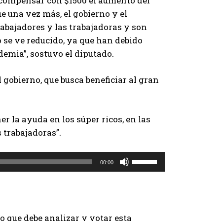
a compensar con $1500 el aumento del
ue una vez más, el gobierno y el
rabajadores y las trabajadoras y son
o se ve reducido, ya que han debido
demia”, sostuvo el diputado.
 gobierno, que busca beneficiar al gran
r la ayuda en los súper ricos, en las
 trabajadoras”.
U
00:00
t
i
l
i
o que debe analizar y votar esta