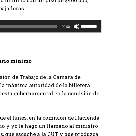
rio mínimo con un piso de $400.000,
h
bajadoras.
a
a
U
00:00
r
t
r
i
i
l
b
i
lario mínimo
a
z
/
a
sión de Trabajo de la Cámara de
a
l
la máxima autoridad de la billetera
b
a
puesta gubernamental en la comisión de
a
s
j
t
o
e
ue el lunes, en la comisión de Hacienda
p
c
o y yo le hago un llamado al ministro
a
l
es, que escuche a la CUT y que produzca