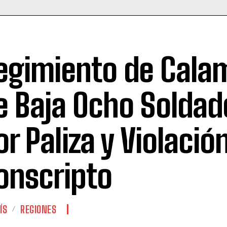
egimiento de Cala
e Baja Ocho Soldad
or Paliza y Violació
onscripto
ÍS
REGIONES