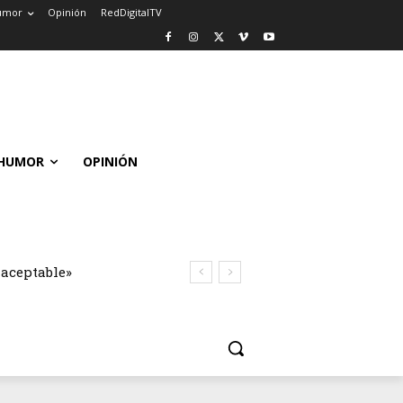
umor
Opinión
RedDigitalTV
HUMOR
OPINIÓN
naceptable»