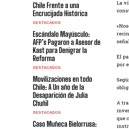
La ví
Chile Frente a una
const
Encrucijada Histórica
DESTACADOS
«Noso
Escándalo Mayúsculo:
recin
señal
AFP’s Pagaron a Asesor de
Kast para Denigrar la
El pa
Reforma
por 
DESTACADOS
Movilizaciones en todo
Según
Chile: A Un año de la
oblig
Desaparición de Julia
Chuñil
A tr
inve
DESTACADOS
que c
Caso Muñeca Bielorrusa:
insti