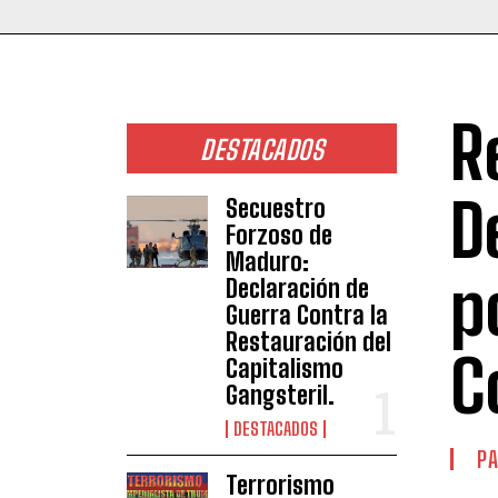
R
DESTACADOS
D
Secuestro
Forzoso de
Maduro:
p
Declaración de
Guerra Contra la
Restauración del
C
Capitalismo
Gangsteril.
DESTACADOS
PA
Terrorismo