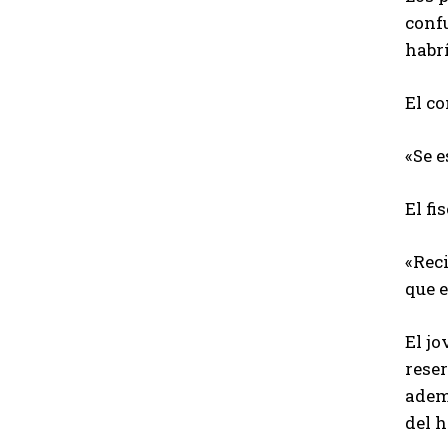
confu
habr
El c
«Se e
El fi
«Rec
que e
El jo
reser
ademá
del 