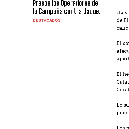
Presos los Operadores de
la Campaña contra Jadue.
«Los 
de El
DESTACADOS
calid
El c
afect
apar
El he
Calam
Carab
Lo s
podía
Los 