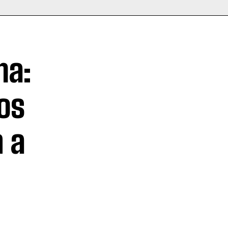
ma:
os
n a