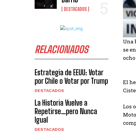
DESTACADOS
Una b
RELACIONADOS
se en
ocho 
Estrategia de EEUU: Votar
por Chile o Votar por Trump
El he
Cist
DESTACADOS
La Historia Vuelve a
Los o
Repetirse…pero Nunca
Moto
Igual
comp
DESTACADOS