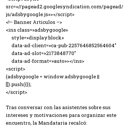
src=»//pagead2.googlesyndication.com/pagead/
js/adsbygoogle.js»></script>
<!– Banner Articulos –>
<ins class=»adsbygoogle»
style=»display:block»
data-ad-client=»ca-pub-2257646852564604″
data-ad-slot=»2173848770″
data-ad-format=»auto»></ins>
<script>
(adsbygoogle = window.adsbygoogle ||
[]).push({});
</script>
Tras conversar con las asistentes sobre sus
intereses y motivaciones para organizar este
encuentro, la Mandataria recalcó: