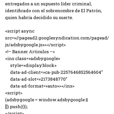
entregados a un supuesto líder criminal,
identificado con el sobrenombre de El Patrón,
quien habría decidido su suerte.
<script async
src=»//pagead2.googlesyndication.com/pagead/
js/adsbygoogle.js»></script>
<!– Banner Articulos –>
<ins class=»adsbygoogle»
style=»display:block»
data-ad-client=»ca-pub-2257646852564604″
data-ad-slot=»2173848770″
data-ad-format=»auto»></ins>
<script>
(adsbygoogle = window.adsbygoogle ||
[]).push({});
</script>