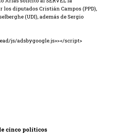
no Arias solicitó al SERVEL la
r los diputados Cristián Campos (PPD),
selberghe (UDI), además de Sergio
ad/js/adsbygoogle.js»></script>
de cinco políticos