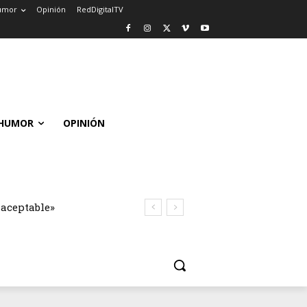
umor
Opinión
RedDigitalTV
HUMOR
OPINIÓN
naceptable»