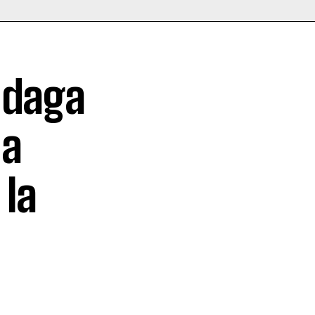
ndaga
 a
 la