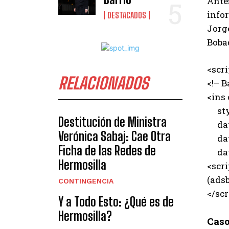
Antes
infor
DESTACADOS
Jorg
Bobad
<scr
RELACIONADOS
<!– B
<ins
styl
Destitución de Ministra
data
Verónica Sabaj: Cae Otra
data
Ficha de las Redes de
data
Hermosilla
<scri
(adsb
CONTINGENCIA
</scr
Y a Todo Esto: ¿Qué es de
Hermosilla?
Caso