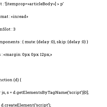
 : ‘[itemprop=»articleBody»] > p’
mat : «inread»
Slot : 3
onents : { mute: {delay :0}, skip: {delay :0} }
 : «margin: 0px 0px 12px;»
ction (d) {
js, s = d.getElementsByTagName(‘script’)[0];
d.createElement(‘script’);