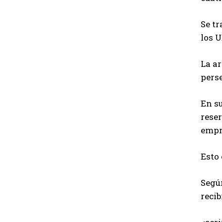
Se tr
los 
La ar
perse
En su
reser
empre
Esto 
Según
recib