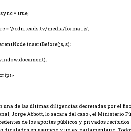
sync = true;
c = ‘//cdn.teads.tv/media/format.js’;
rentNode.insertBefore(js, s);
indow.document);
ript>
 una de las últimas diligencias decretadas por el fisc
nal, Jorge Abbott, lo sacara del caso-, el Ministerio Pú
edentes de los aportes públicos y privados recibidos 
o diputados en ejercicio y un ex parlamentario. Todo