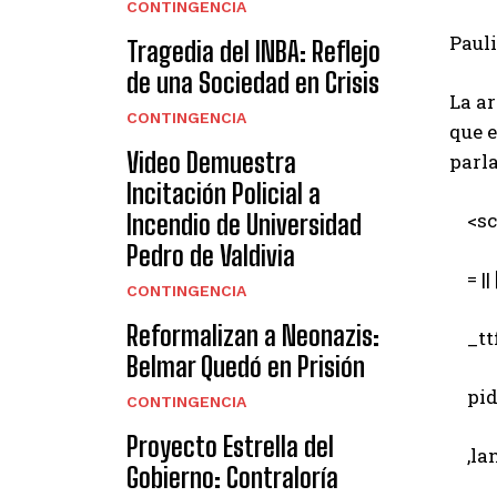
CONTINGENCIA
Paul
Tragedia del INBA: Reflejo
de una Sociedad en Crisis
La ar
CONTINGENCIA
que e
Video Demuestra
parla
Incitación Policial a
<scr
Incendio de Universidad
Pedro de Valdivia
= || [
CONTINGENCIA
Reformalizan a Neonazis:
_ttf
Belmar Quedó en Prisión
pid 
CONTINGENCIA
Proyecto Estrella del
,lang
Gobierno: Contraloría