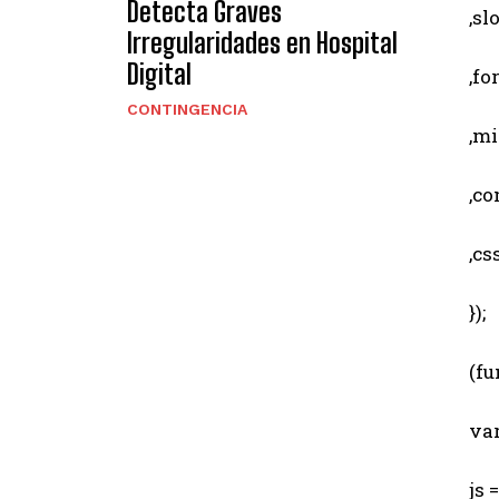
Detecta Graves
,slot
Irregularidades en Hospital
Digital
,for
CONTINGENCIA
,min
,comp
,css
});
(fun
var 
js = 