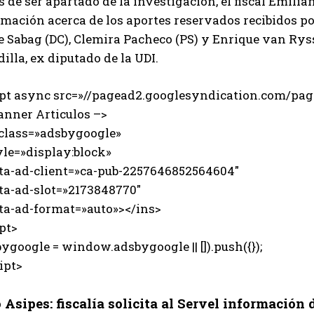
 de ser apartado de la investigación, el fiscal Emilia
mación acerca de los aportes reservados recibidos po
e Sabag (DC), Clemira Pacheco (PS) y Enrique van Rys
illa, ex diputado de la UDI.
ipt async src=»//pagead2.googlesyndication.com/page
anner Articulos –>
 class=»adsbygoogle»
e=»display:block»
-ad-client=»ca-pub-2257646852564604″
-ad-slot=»2173848770″
-ad-format=»auto»></ins>
pt>
ygoogle = window.adsbygoogle || []).push({});
ipt>
 Asipes: fiscalía solicita al Servel información 