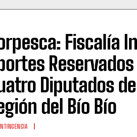
orpesca: Fiscalía I
portes Reservados
uatro Diputados de
egión del Bío Bío
NTINGENCIA