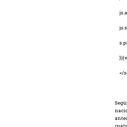
js.a
js.sr
s.pa
})(w
</sc
Según
nacio
antec
cuatr