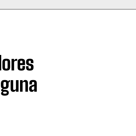
dores
aguna