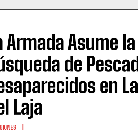
a Armada Asume la
úsqueda de Pesca
esaparecidos en L
el Laja
GIONES