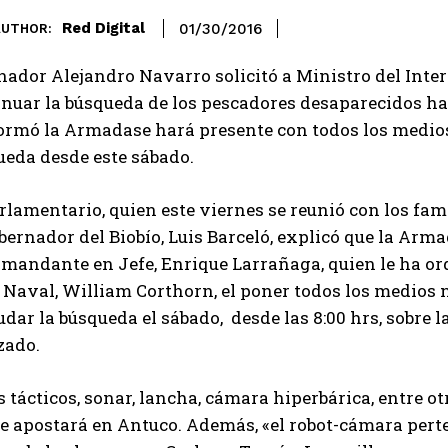
Red Digital
01/30/2016
AUTHOR:
nador Alejandro Navarro solicitó a Ministro del Inter
inuar la búsqueda de los pescadores desaparecidos hac
ormó la Armadase hará presente con todos los medios 
ueda desde este sábado.
rlamentario, quien este viernes se reunió con los fa
bernador del Biobío, Luis Barceló, explicó que la Arma
omandante en Jefe, Enrique Larrañaga, quien le ha o
Naval, William Corthorn, el poner todos los medios n
dar la búsqueda el sábado, desde las 8:00 hrs, sobre l
zado.
 tácticos, sonar, lancha, cámara hiperbárica, entre o
se apostará en Antuco. Además, «el robot-cámara pert