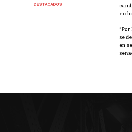
DESTACADOS
cambi
no lo
“Por 
se de
en se
senad