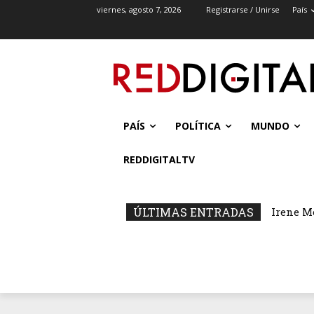
viernes, agosto 7, 2026
Registrarse / Unirse
País
PAÍS
POLÍTICA
MUNDO
REDDIGITALTV
ÚLTIMAS ENTRADAS
Irene M