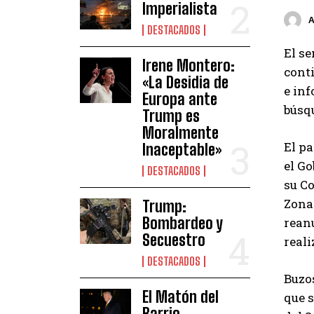
Imperialista
DESTACADOS
El se
Irene Montero:
cont
«La Desidia de
e inf
Europa ante
búsq
Trump es
Moralmente
El pa
Inaceptable»
el Go
DESTACADOS
su C
Zona 
Trump:
Bombardeo y
reanu
Secuestro
reali
DESTACADOS
Buzos
El Matón del
que 
Barrio