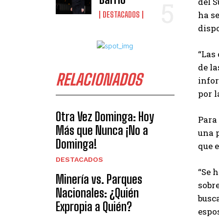
del S
ha se
DESTACADOS
disp
“Las
de la
RELACIONADOS
infor
por l
Otra Vez Dominga: Hoy
Para
Más que Nunca ¡No a
una p
Dominga!
que e
DESTACADOS
“Se h
Minería vs. Parques
sobre
Nacionales: ¿Quién
busc
Expropia a Quién?
espos