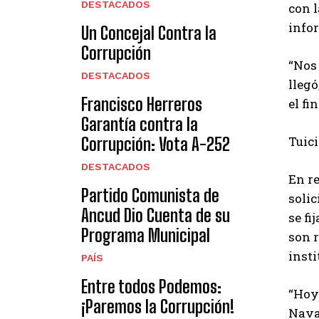
DESTACADOS
con l
info
Un Concejal Contra la
Corrupción
“Nos
DESTACADOS
llegó
Francisco Herreros
el fi
Garantía contra la
Tuic
Corrupción: Vota A-252
DESTACADOS
En re
Partido Comunista de
solic
Ancud Dio Cuenta de su
se fi
Programa Municipal
son r
insti
PAÍS
Entre todos Podemos:
“Hoy
¡Paremos la Corrupción!
Navar