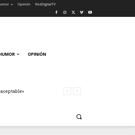
umor
Opinión
RedDigitalTV
HUMOR
OPINIÓN
naceptable»