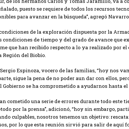
ur, de los hermanos Carlos y Tomás Jaramillo, va a c
ñalado, puesto se requiere de todos los recursos tecn
onibles para avanzar en la búsqueda”, agregó Navarro
 condiciones de la exploración dispuesta por la Ar
s condiciones de tiempo y del grado de avance que ex
me que han recibido respecto a lo ya realizado por el
a Región del Biobío.
 Sergio Espinoza, vocero de las familias, “hoy nos v
arte, sigue la pena de no poder aun dar con ellos, per
l Gobierno se ha comprometido a ayudarnos hasta el f
an cometido una serie de errores durante todo este ti
todo por la prensa”, adicionó, “hoy sin embargo, part
ando culpables, nosotros tenemos un objetivo: rescat
os, por lo que esta reunión sirvió para salir de aquí f