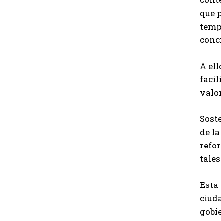
que p
tempr
conc
A ell
facil
valor
Soste
de la
refo
tales
Esta 
ciuda
gobi