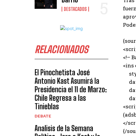
Tras 
fuer
DESTACADOS
aprov
Poder
{sour
RELACIONADOS
<scr
<!– B
<ins
El Pinochetista José
styl
Antonio Kast Asumirá la
data
Presidencia el 11 de Marzo:
data
Chile Regresa a las
data
Tinieblas
<scri
(adsb
DEBATE
</scr
Analisis de la Semana
{/sou