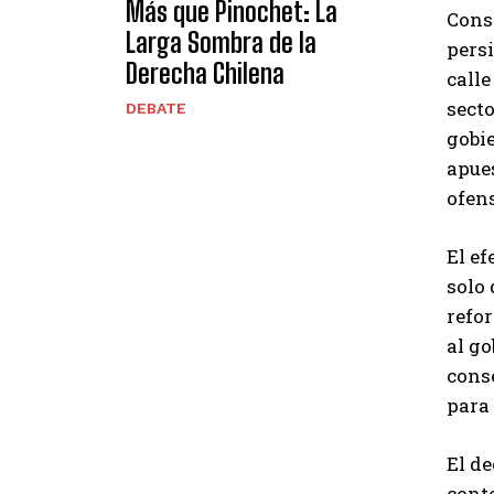
Más que Pinochet: La
Consi
Larga Sombra de la
persi
Derecha Chilena
calle
secto
DEBATE
gobie
apues
ofen
El ef
solo 
refor
al go
conse
para
El d
conte