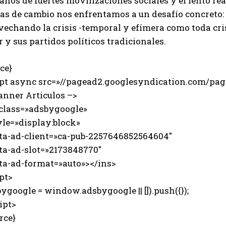
años de fuertes movilizaciones sociales y el lento re
zas de cambio nos enfrentamos a un desafío concreto:
echando la crisis -temporal y efímera como toda cris
 y sus partidos políticos tradicionales.
ce}
ipt async src=»//pagead2.googlesyndication.com/page
anner Articulos –>
 class=»adsbygoogle»
e=»display:block»
-ad-client=»ca-pub-2257646852564604″
-ad-slot=»2173848770″
-ad-format=»auto»></ins>
pt>
ygoogle = window.adsbygoogle || []).push({});
ipt>
rce}