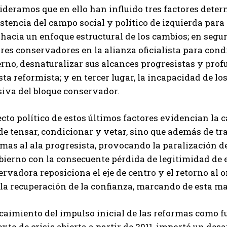
deramos que en ello han influido tres factores deter
stencia del campo social y político de izquierda par
 hacia un enfoque estructural de los cambios; en segu
res conservadores en la alianza oficialista para cond
rno, desnaturalizar sus alcances progresistas y profu
ta reformista; y en tercer lugar, la incapacidad de lo
siva del bloque conservador.
ecto político de estos últimos factores evidencian la
de tensar, condicionar y vetar, sino que además de tra
mas al ala progresista, provocando la paralización d
bierno con la consecuente pérdida de legitimidad de es
rvadora reposiciona el eje de centro y el retorno al
 la recuperación de la confianza, marcando de esta m
ecaimiento del impulso inicial de las reformas como 
xto de crisis abierta a partir de 2011, importó un des