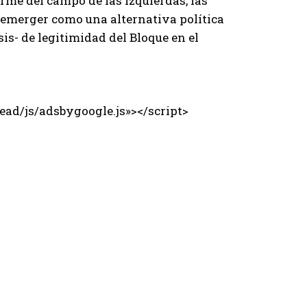
arme del campo de las izquierdas, las
 emerger como una alternativa política
is- de legitimidad del Bloque en el
ad/js/adsbygoogle.js»></script>