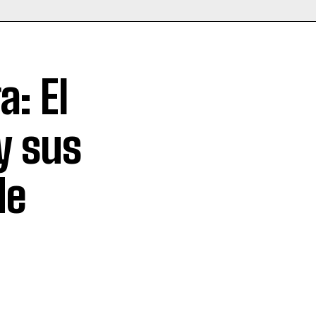
a: El
y sus
de