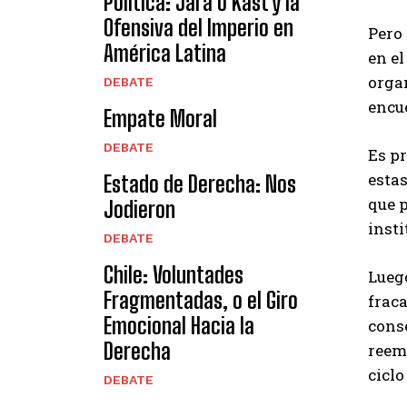
Política: Jara o Kast y la
Ofensiva del Imperio en
Pero 
América Latina
en el
orga
DEBATE
encu
Empate Moral
DEBATE
Es pr
estas
Estado de Derecha: Nos
que p
Jodieron
insti
DEBATE
Chile: Voluntades
Lueg
Fragmentadas, o el Giro
fraca
Emocional Hacia la
cons
Derecha
reem
ciclo
DEBATE