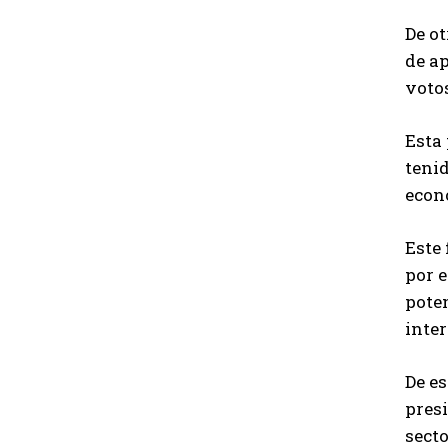
De o
de ap
voto
Esta 
tenid
econ
Este 
por e
pote
inter
De e
presi
secto