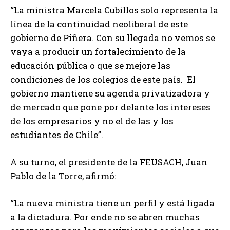
e
“La ministra Marcela Cubillos solo representa la
a
línea de la continuidad neoliberal de este
u
gobierno de Piñera. Con su llegada no vemos se
d
vaya a producir un fortalecimiento de la
i
educación pública o que se mejore las
o
condiciones de los colegios de este país. El
gobierno mantiene su agenda privatizadora y
de mercado que pone por delante los intereses
de los empresarios y no el de las y los
estudiantes de Chile”.
A su turno, el presidente de la FEUSACH, Juan
Pablo de la Torre, afirmó:
“La nueva ministra tiene un perfil y está ligada
a la dictadura. Por ende no se abren muchas