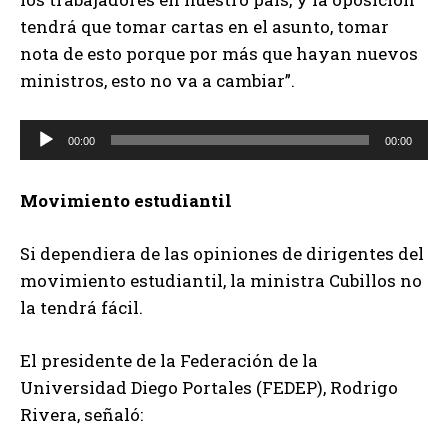
tendrá que tomar cartas en el asunto, tomar
nota de esto porque por más que hayan nuevos
ministros, esto no va a cambiar”.
R
00:00
00:00
e
p
Movimiento estudiantil
r
o
Si dependiera de las opiniones de dirigentes del
d
movimiento estudiantil, la ministra Cubillos no
u
la tendrá fácil.
c
t
El presidente de la Federación de la
o
Universidad Diego Portales (FEDEP), Rodrigo
r
Rivera, señaló:
d