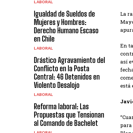
LABORAL
Igualdad de Sueldos de
La ra
Mujeres y Hombres:
Mayo
Derecho Humano Escaso
apura
en Chile
En t
LABORAL
contr
Drástico Agravamiento del
así e
Conflicto en la Posta
fecha
Central: 46 Detenidos en
comen
Violento Desalojo
está 
LABORAL
Javi
Reforma laboral: Las
Propuestas que Tensionan
“Cuan
al Comando de Bachelet
para 
LABORAL