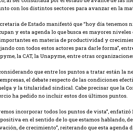
o, al ser consultada por el estado de avance de las m
nto con los distintos sectores para avanzar en la mat
ecretaria de Estado manifestó que “hoy día tenemos ni
upan y esta agenda lo que busca es mayores niveles d
importantes en materia de productividad y crecimient
jando con todos estos actores para darle forma”, entre
pyme, la CAT, la Unapyme, entre otras organizaciones
considerando que entre los puntos a tratar están la n
empresas, el debate respecto de las condiciones efecti
elga y la titularidad sindical. Cabe precisar que la C
cio ha pedido no incluir estos dos últimos puntos.
remos incorporar todos los puntos de vista”, enfatiz
ositiva en el sentido de lo que estamos hablando, de
vación, de crecimiento”, reiterando que esta agenda 