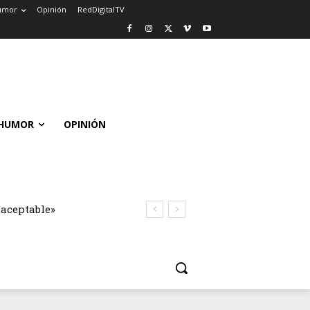
umor
Opinión
RedDigitalTV
HUMOR
OPINIÓN
naceptable»