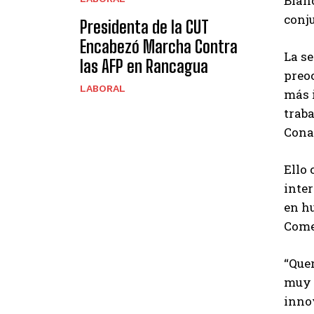
Blanc
conju
Presidenta de la CUT
Encabezó Marcha Contra
La s
las AFP en Rancagua
preoc
LABORAL
más 
traba
Cona
Ello 
inter
en hu
Comer
“Que
muy p
inno