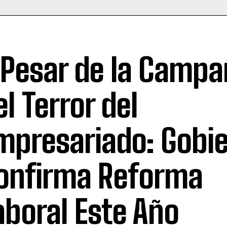
 Pesar de la Camp
el Terror del
mpresariado: Gobi
onfirma Reforma
aboral Este Año