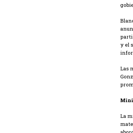
gobie
Blanc
anun
parti
y el 
info
Las 
Gonz
prom
Mini
La m
mater
abord