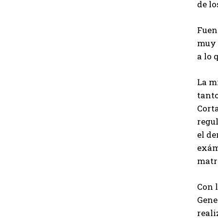
de lo
Fuent
muy e
a lo 
La mi
tanto
Corta
regul
el de
exám
matr
Con l
Gener
reali