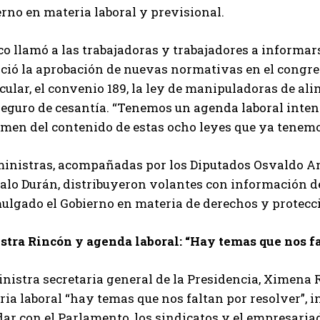
rno en materia laboral y previsional.
o llamó a las trabajadoras y trabajadores a informar
ció la aprobación de nuevas normativas en el congres
cular, el convenio 189, la ley de manipuladoras de ali
seguro de cesantía. “Tenemos un agenda laboral intens
rmen del contenido de estas ocho leyes que ya tenemo
ministras, acompañadas por los Diputados Osvaldo An
alo Durán, distribuyeron volantes con información de
ulgado el Gobierno en materia de derechos y protecci
stra Rincón y agenda laboral: “Hay temas que nos fa
inistra secretaria general de la Presidencia, Ximena
ia laboral “hay temas que nos faltan por resolver”, 
ar con el Parlamento, los sindicatos y el empresaria