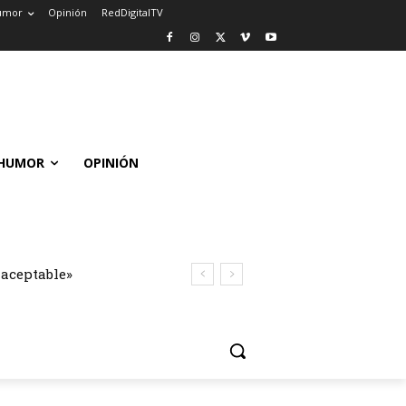
umor
Opinión
RedDigitalTV
HUMOR
OPINIÓN
naceptable»