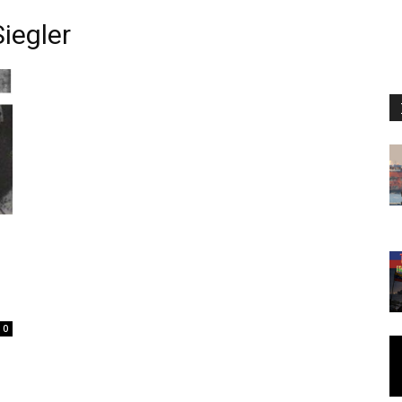
iegler
0