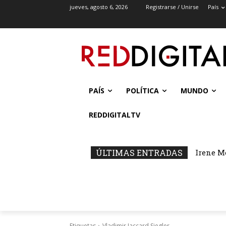
jueves, agosto 6, 2026
Registrarse / Unirse
País
PAÍS
POLÍTICA
MUNDO
REDDIGITALTV
ÚLTIMAS ENTRADAS
Irene M
Etiquetas
Vladimir Jaccard Siegler