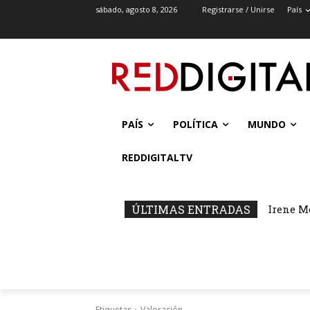
sábado, agosto 8, 2026
Registrarse / Unirse
País
PAÍS
POLÍTICA
MUNDO
REDDIGITALTV
ÚLTIMAS ENTRADAS
Irene M
Etiquetas
Valoración