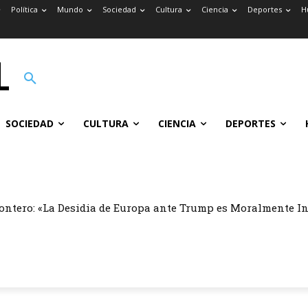
Política
Mundo
Sociedad
Cultura
Ciencia
Deportes
H
SOCIEDAD
CULTURA
CIENCIA
DEPORTES
ontero: «La Desidia de Europa ante Trump es Moralmente I