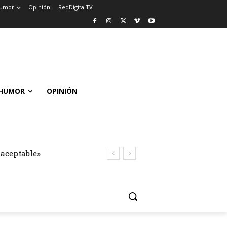
umor
Opinión
RedDigitalTV
HUMOR
OPINIÓN
naceptable»