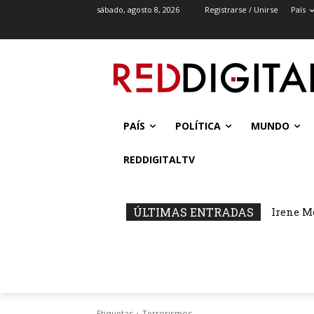
sábado, agosto 8, 2026
Registrarse / Unirse
País
PAÍS
POLÍTICA
MUNDO
REDDIGITALTV
ÚLTIMAS ENTRADAS
Irene M
Etiquetas
Terrorismos