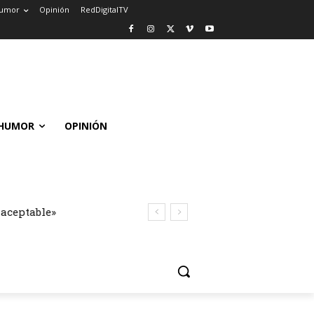
umor
Opinión
RedDigitalTV
HUMOR
OPINIÓN
naceptable»