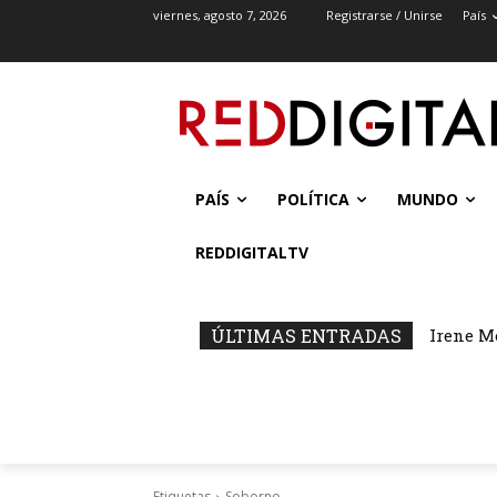
viernes, agosto 7, 2026
Registrarse / Unirse
País
PAÍS
POLÍTICA
MUNDO
REDDIGITALTV
ÚLTIMAS ENTRADAS
Irene M
Etiquetas
Soborno