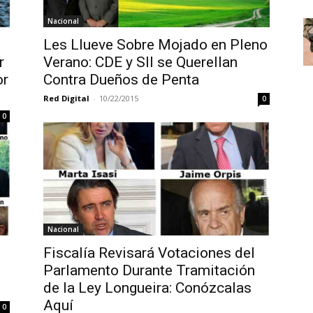
Nacional
Les Llueve Sobre Mojado en Pleno
r
Verano: CDE y SII se Querellan
or
Contra Dueños de Penta
Red Digital
-
10/22/2015
0
0
Nacional
Fiscalía Revisará Votaciones del
Parlamento Durante Tramitación
de la Ley Longueira: Conózcalas
Aquí
0