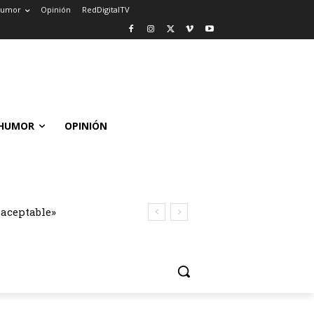
umor
Opinión
RedDigitalTV
HUMOR
OPINIÓN
naceptable»