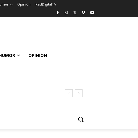
umor
Opinión
RedDigitalTV
HUMOR
OPINIÓN