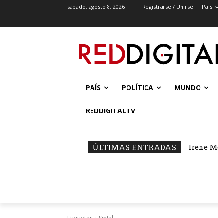
sábado, agosto 8, 2026
Registrarse / Unirse
País
PAÍS
POLÍTICA
MUNDO
REDDIGITALTV
ÚLTIMAS ENTRADAS
Irene M
Etiquetas
Sintal.