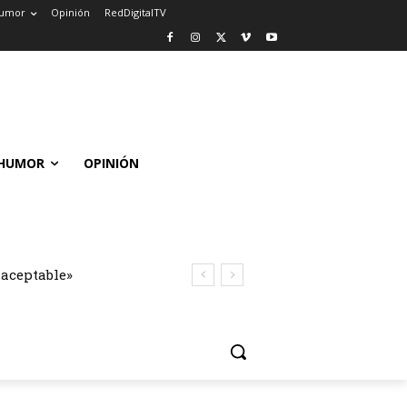
umor
Opinión
RedDigitalTV
HUMOR
OPINIÓN
naceptable»