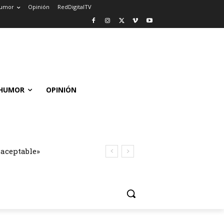
umor
Opinión
RedDigitalTV
HUMOR
OPINIÓN
naceptable»