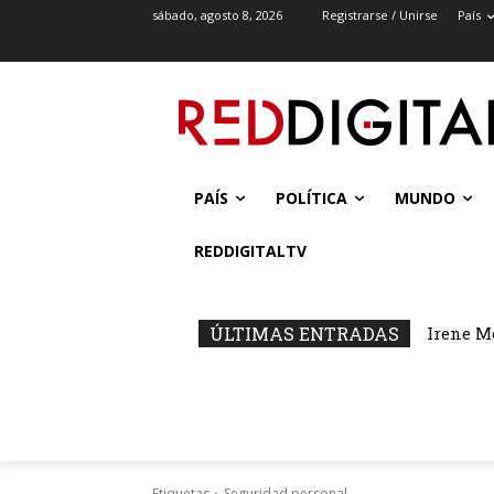
sábado, agosto 8, 2026
Registrarse / Unirse
País
PAÍS
POLÍTICA
MUNDO
REDDIGITALTV
ÚLTIMAS ENTRADAS
Irene M
Etiquetas
Seguridad personal