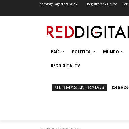
domingo, agosto 9, 2026
Registrarse / Unirse
País
PAÍS
POLÍTICA
MUNDO
REDDIGITALTV
ÚLTIMAS ENTRADAS
Irene M
Etiquetas
Óscar Torres