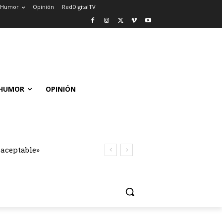
Humor
Opinión
RedDigitalTV
HUMOR
OPINIÓN
naceptable»