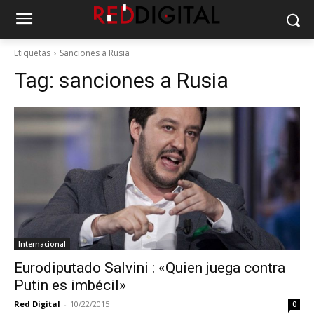
Etiquetas
Sanciones a Rusia
Tag:
sanciones a Rusia
Internacional
Eurodiputado Salvini : «Quien juega contra
Putin es imbécil»
Red Digital
-
10/22/2015
0