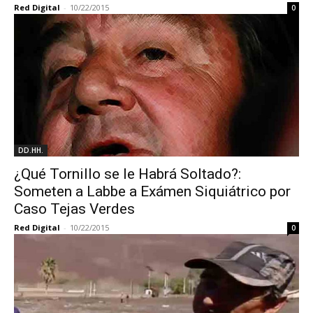
Red Digital
-
10/22/2015
0
DD.HH.
¿Qué Tornillo se le Habrá Soltado?:
Someten a Labbe a Exámen Siquiátrico por
Caso Tejas Verdes
Red Digital
-
10/22/2015
0