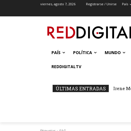
viernes, agosto 7, 2026
Registrarse / Unirse
País
PAÍS
POLÍTICA
MUNDO
REDDIGITALTV
ÚLTIMAS ENTRADAS
Irene M
Etiquetas
SAG