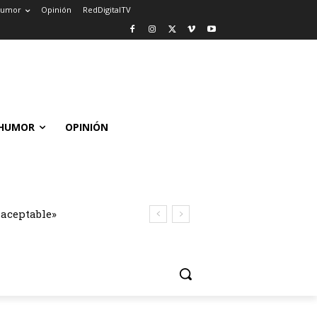
umor
Opinión
RedDigitalTV
HUMOR
OPINIÓN
naceptable»