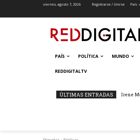
viernes, agosto 7, 2026
Registrarse / Unirse
País
PAÍS
POLÍTICA
MUNDO
REDDIGITALTV
ÚLTIMAS ENTRADAS
Irene M
Etiquetas
Réplicas