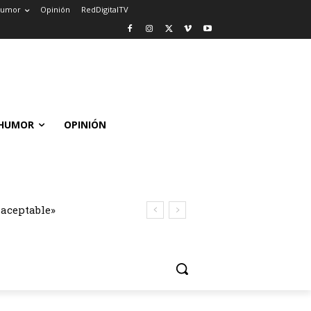
umor
Opinión
RedDigitalTV
HUMOR
OPINIÓN
naceptable»