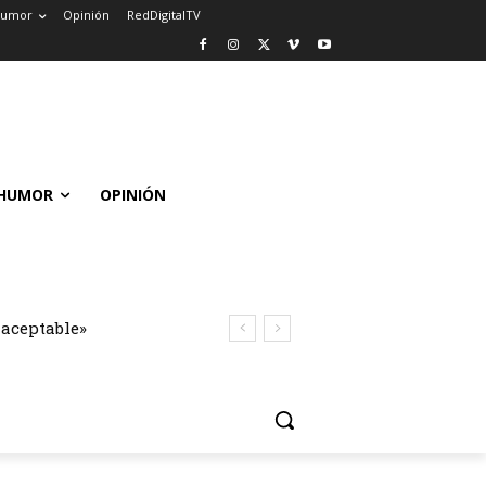
umor
Opinión
RedDigitalTV
HUMOR
OPINIÓN
naceptable»