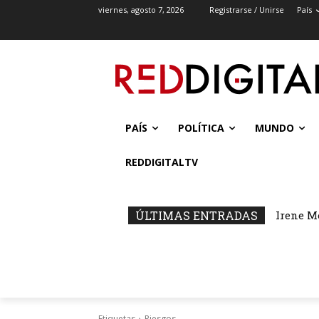
viernes, agosto 7, 2026
Registrarse / Unirse
País
PAÍS
POLÍTICA
MUNDO
REDDIGITALTV
ÚLTIMAS ENTRADAS
Irene M
Etiquetas
Riesgos