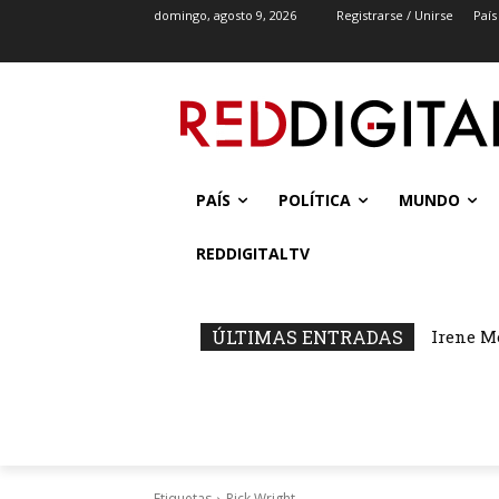
domingo, agosto 9, 2026
Registrarse / Unirse
País
PAÍS
POLÍTICA
MUNDO
REDDIGITALTV
ÚLTIMAS ENTRADAS
Irene M
Etiquetas
Rick Wright