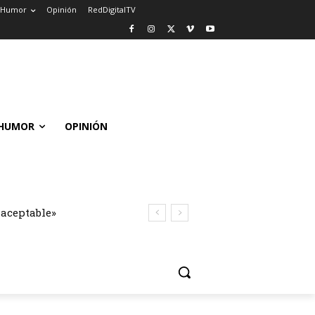
Humor
Opinión
RedDigitalTV
HUMOR
OPINIÓN
naceptable»