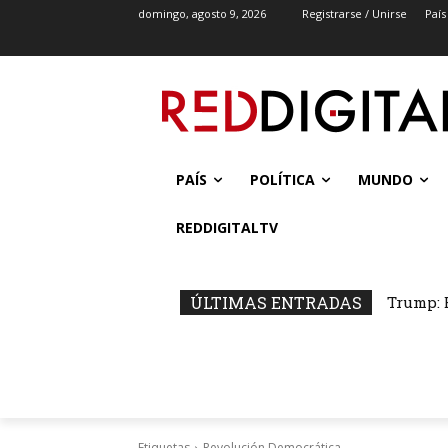
domingo, agosto 9, 2026
Registrarse / Unirse
País
PAÍS
POLÍTICA
MUNDO
REDDIGITALTV
ÚLTIMAS ENTRADAS
Trump: 
Etiquetas
Revolución Democrática