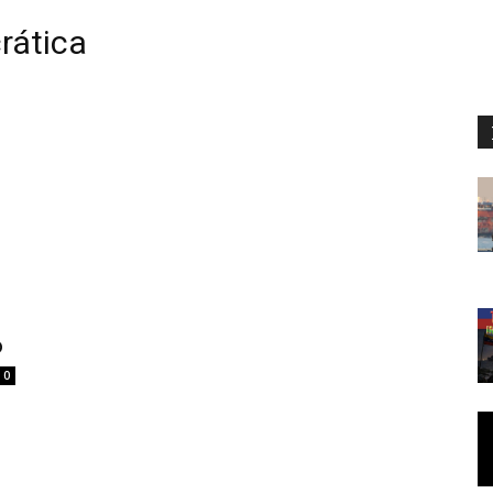
rática
o
0