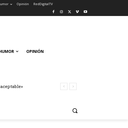
umor
Opinión
RedDigitalTV
HUMOR
OPINIÓN
naceptable»