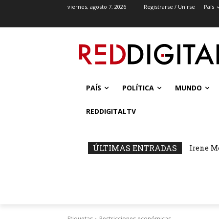
viernes, agosto 7, 2026
Registrarse / Unirse
País
PAÍS
POLÍTICA
MUNDO
REDDIGITALTV
ÚLTIMAS ENTRADAS
Irene M
Etiquetas
Restricciones económicas