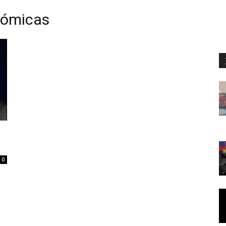
nómicas
0