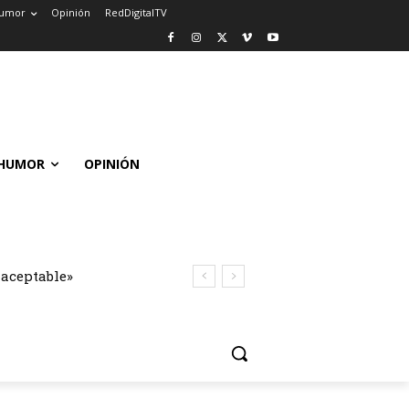
umor
Opinión
RedDigitalTV
HUMOR
OPINIÓN
naceptable»