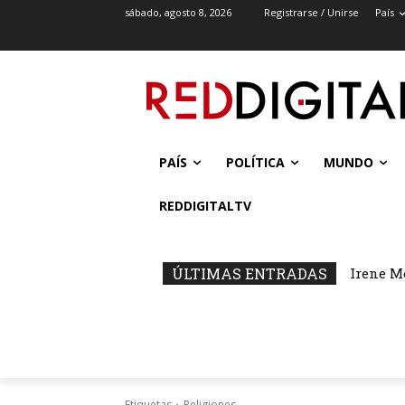
sábado, agosto 8, 2026
Registrarse / Unirse
País
PAÍS
POLÍTICA
MUNDO
REDDIGITALTV
ÚLTIMAS ENTRADAS
Irene M
Etiquetas
Religiones