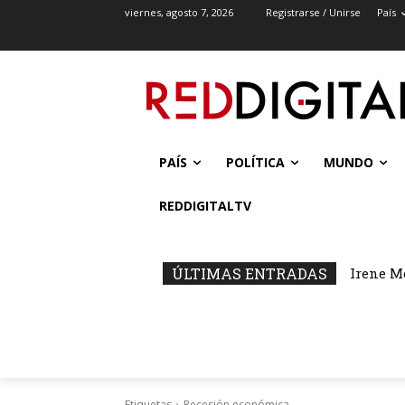
viernes, agosto 7, 2026
Registrarse / Unirse
País
PAÍS
POLÍTICA
MUNDO
REDDIGITALTV
ÚLTIMAS ENTRADAS
Irene M
Etiquetas
Recesión económica