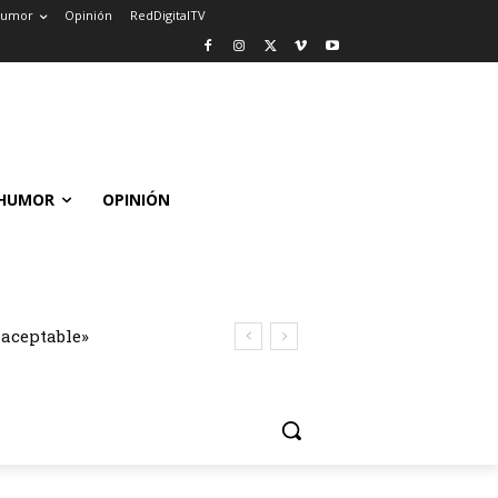
umor
Opinión
RedDigitalTV
HUMOR
OPINIÓN
naceptable»