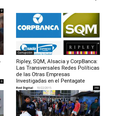
0
Corrupción
o
Ripley, SQM, Alsacia y CorpBanca:
Las Transversales Redes Políticas
de las Otras Empresas
Investigadas en el Pentagate
0
Red Digital
-
10/22/2015
393