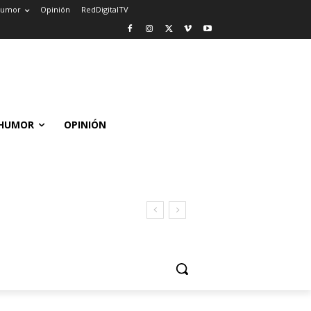
umor
Opinión
RedDigitalTV
HUMOR
OPINIÓN