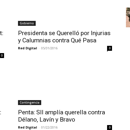
Gobierno
t:
Presidenta se Querelló por Injurias
y Calumnias contra Qué Pasa
Red Digital
-
05/31/2016
0
0
Contingencia
:
Penta: SII amplía querella contra
Délano, Lavín y Bravo
e
Red Digital
-
01/22/2016
0