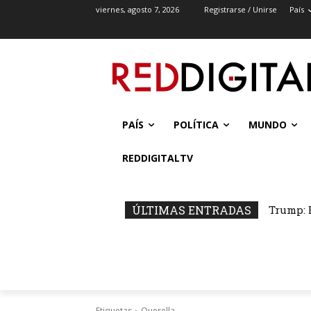
viernes, agosto 7, 2026
Registrarse / Unirse
País
PAÍS
POLÍTICA
MUNDO
REDDIGITALTV
ÚLTIMAS ENTRADAS
Trump: B
El Mat
Etiquetas
Querella