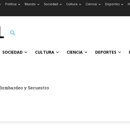
Política
Mundo
Sociedad
Cultura
Ciencia
Deportes
H
SOCIEDAD
CULTURA
CIENCIA
DEPORTES
ombardeo y Secuestro
ón del Barrio