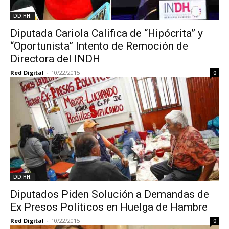
DD.HH.
Diputada Cariola Califica de “Hipócrita” y
“Oportunista” Intento de Remoción de
Directora del INDH
Red Digital
-
10/22/2015
0
DD.HH.
Diputados Piden Solución a Demandas de
Ex Presos Políticos en Huelga de Hambre
Red Digital
-
10/22/2015
0