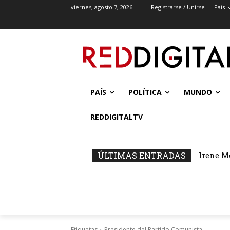
viernes, agosto 7, 2026
Registrarse / Unirse
País
PAÍS
POLÍTICA
MUNDO
REDDIGITALTV
ÚLTIMAS ENTRADAS
Irene M
Etiquetas
Presidente del Partido Comunista