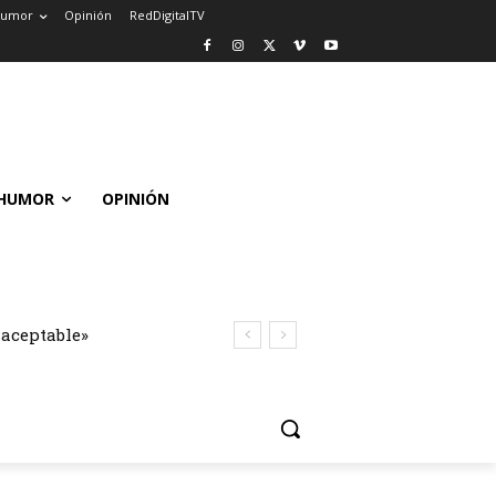
umor
Opinión
RedDigitalTV
HUMOR
OPINIÓN
naceptable»