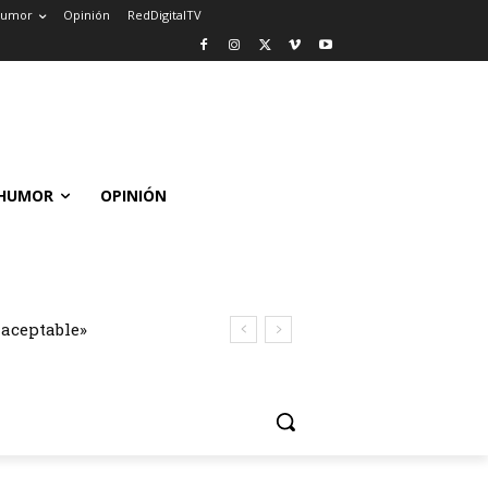
umor
Opinión
RedDigitalTV
HUMOR
OPINIÓN
naceptable»