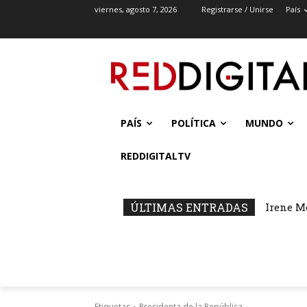
viernes, agosto 7, 2026
Registrarse / Unirse
País
PAÍS
POLÍTICA
MUNDO
REDDIGITALTV
ÚLTIMAS ENTRADAS
Irene M
Etiquetas
Presidenta de la República