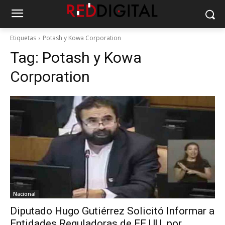
Etiquetas
Potash y Kowa Corporation
Tag:
Potash y Kowa
Corporation
Nacional
Diputado Hugo Gutiérrez Solicitó Informar a
Entidades Reguladoras de EE.UU. por