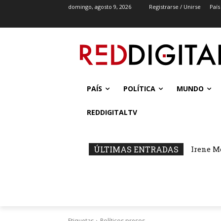
domingo, agosto 9, 2026
Registrarse / Unirse
País
PAÍS
POLÍTICA
MUNDO
REDDIGITALTV
ÚLTIMAS ENTRADAS
Irene M
Etiquetas
Políticos presos