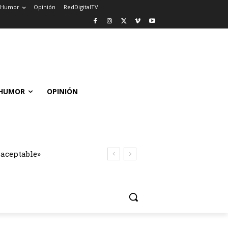
Humor
Opinión
RedDigitalTV
HUMOR
OPINIÓN
naceptable»