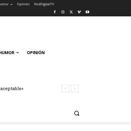
umor
Opinión
RedDigitalTV
HUMOR
OPINIÓN
naceptable»