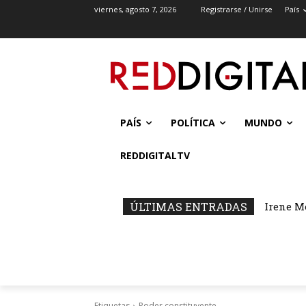
viernes, agosto 7, 2026
Registrarse / Unirse
País
PAÍS
POLÍTICA
MUNDO
REDDIGITALTV
ÚLTIMAS ENTRADAS
Irene M
Etiquetas
Poder constituyente