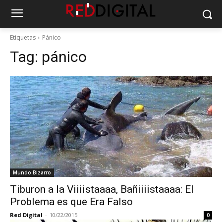
Etiquetas
Pánico
Tag:
pánico
Mundo Bizarro
Tiburon a la Viiiistaaaa, Bañiiiistaaaa: El
Problema es que Era Falso
Red Digital
-
10/22/2015
0