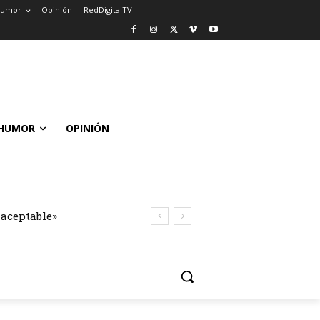
umor
Opinión
RedDigitalTV
HUMOR
OPINIÓN
naceptable»