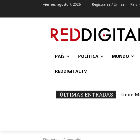
viernes, agosto 7, 2026
Registrarse / Unirse
País
PAÍS
POLÍTICA
MUNDO
REDDIGITALTV
ÚLTIMAS ENTRADAS
Irene M
Etiquetas
Pimer año