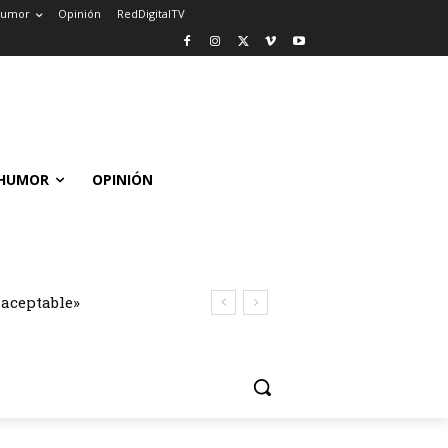
umor
Opinión
RedDigitalTV
HUMOR
OPINIÓN
naceptable»