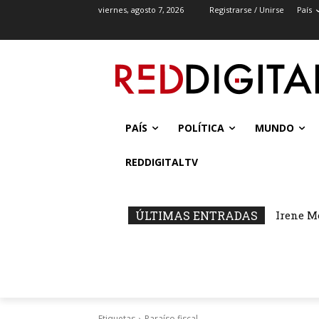
viernes, agosto 7, 2026
Registrarse / Unirse
País
PAÍS
POLÍTICA
MUNDO
REDDIGITALTV
ÚLTIMAS ENTRADAS
Irene M
Etiquetas
Paraíso fiscal